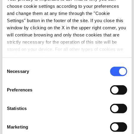
choose cookie settings according to your preferences
and change them at any time through the "Cookie
Immagine della Madonna del
Settings" button in the footer of the site. If you close this
Sasso a Lucca
window by clicking on the X in the upper right corner, you
will continue browsing and only those cookies that are
strictly necessary for the operation of this site will be
stored on your device. For all other types of cookies we
need your consent.
Consent
Necessary
Selection
Preferences
Statistics
Marketing
Volto Santo di Lucca