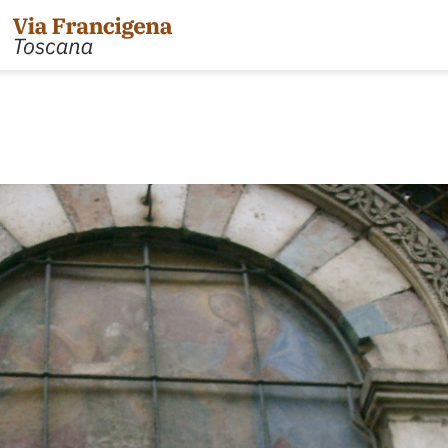
l Passo della Cisa a Pontremoli
Tappa 31: da Gambassi
 Pontremoli ad Aulla
Tappa 32: Variante di Co
 Aulla a Sarzana
Tappa 32: da San Gimig
 Sarzana a Massa via Avenza
Tappa 33: da Monterigg
 Massa a Camaiore
Tappa 34: da Siena a Po
 Camaiore a Lucca
Tappa 35: da Ponte d'Ar
 Lucca ad Altopascio
Tappa 36: variante Abb
riante d'Acqua
Tappa 36: da San Quiric
 Altopascio a San Miniato
Tappa 37: da Radicofa