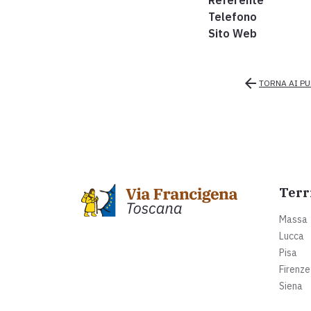
Referente
Telefono
Sito Web
arrow_back
TORNA AI PU
Terr
Massa
Lucca
Pisa
Firenze
Siena