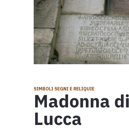
Tappa 30: d
D'INTERESSE TURISTICO
Attrazioni
Eventi
D'INTERESSE RELIGIOSO
Mappa
Luoghi di culto
Esplora la mappa con tutte le tappe della Via Fr
Simboli segni e reliquie
SIMBOLI SEGNI E RELIQUIE
Madonna di
Comunità d'incontro interculturale
Lucca
Eventi