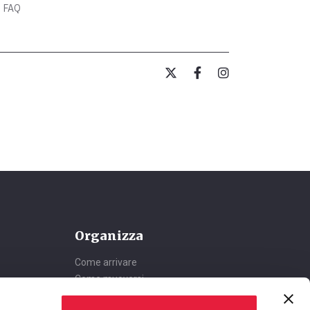
FAQ
Organizza
Come arrivare
Come muoversi
Dove dormire