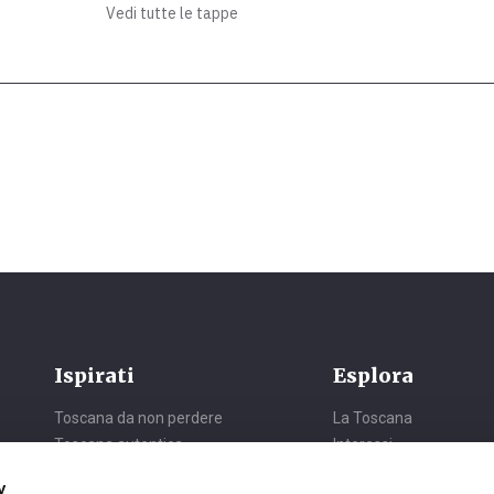
Vedi tutte le tappe
Ispirati
Esplora
Toscana da non perdere
La Toscana
Toscana autentica
Interessi
Toscana da sogno
Itinerari
y