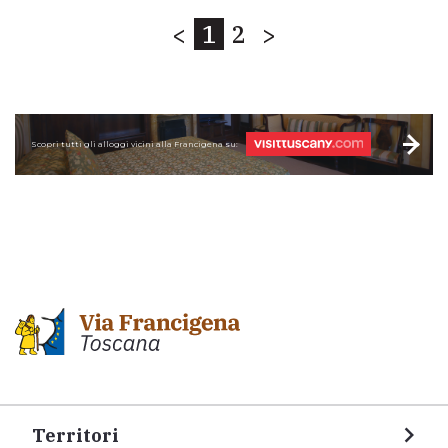
<
1
2
>
Scopri tutti gli alloggi vicini alla Francigena su:
Territori