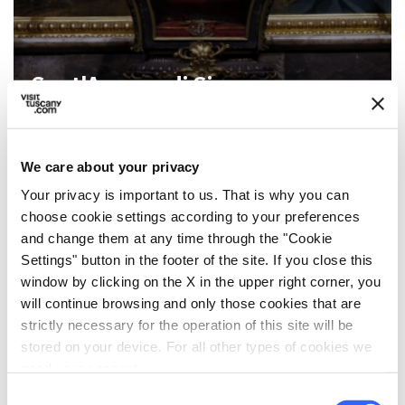
Sant'Ansano di Siena
We care about your privacy
Your privacy is important to us. That is why you can
choose cookie settings according to your preferences
and change them at any time through the "Cookie
Settings" button in the footer of the site. If you close this
window by clicking on the X in the upper right corner, you
will continue browsing and only those cookies that are
strictly necessary for the operation of this site will be
stored on your device. For all other types of cookies we
need your consent.
Braccio di San Giovanni Battista
a Siena
Consent