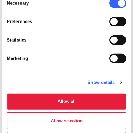
Necessary
Selection
Preferences
Statistics
Marketing
Show details
Madonna del Voto a Siena
Allow all
Allow selection