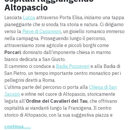
Altopascio
Lasciata
Lucca
attraverso
Porta Elisa
, iniziamo una tappa
pianeggiante che si snoda tra storia e natura. Ci dirigiamo
verso la
Pieve di Capannori
, un gioiello romanico immerso
nella campagna.
Proseguendo lungo il percorso,
attraversiamo zone agricole e piccoli borghi come
Porcari
, dominato dall’imponente chiesa in marmo
bianco dedicata a San Giusto.
Il cammino ci conduce
a
Badia Pozzeveri
e alla Badia di
San Pietro
, un tempo importante centro monastico per i
pellegrini diretti a Roma.
L’ultima parte del percorso ci porta alla
Chiesa di San
Jacopo
e infine nel cuore di Altopascio, storicamente
legata all’
Ordine dei Cavalieri del Tau
, che offrivano
ospitalità ai viandanti lungo la Francigena. Il centro
storico di Altopascio, con la sua suggestiva piazza e
l’antico ospedale medievale, è una degna conclusione di
continua......
questa tappa ricca di storia e spiritualità.