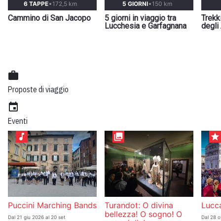
6 TAPPE
172,5 km
5 GIORNI
150 km
Cammino di San Jacopo
5 giorni in viaggio tra
Trekk
Lucchesia e Garfagnana
degli
work
Proposte di viaggio
event
Eventi
music_note
collections
star
Puccini Marching Bands
Turandot: O divina
Lucc
bellezza! O sogno! O
Dal 21 giu 2026 al 20 set
Dal 28 o