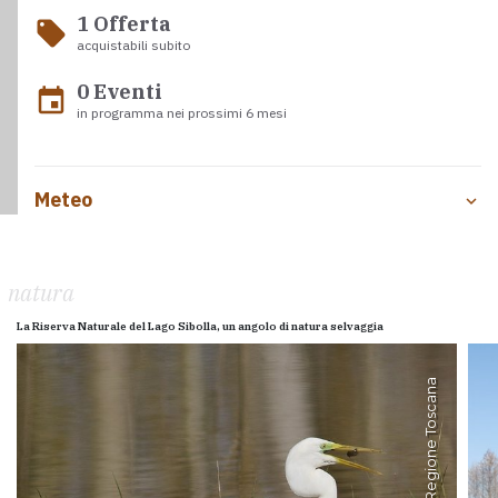
1 Offerta
local_offer
acquistabili subito
0 Eventi
event
in programma nei prossimi 6 mesi
Meteo
natura
La Riserva Naturale del Lago Sibolla, un angolo di natura selvaggia
Regione Toscana