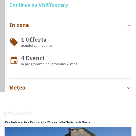
Continua su VisitTuscany
In zona
1 Offerta
local_offer
acquistabili subito
4 Eventi
event
in programma nei prossimi 6 mesi
Meteo
spiritualità
Tra fede e arte a Porcari, la Chiesa della Natività di Maria