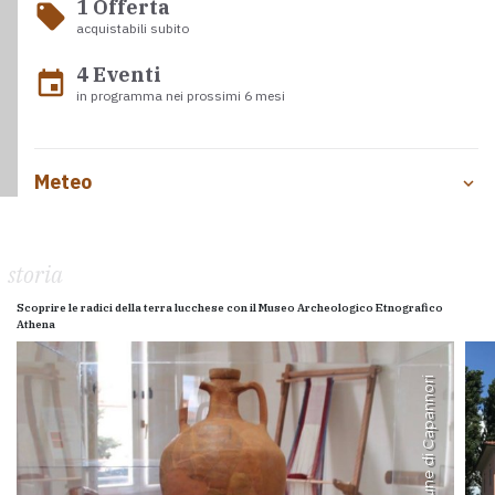
1 Offerta
local_offer
acquistabili subito
4 Eventi
event
in programma nei prossimi 6 mesi
Meteo
storia
Scoprire le radici della terra lucchese con il Museo Archeologico Etnografico
Athena
pagina FB Comune di Capannori