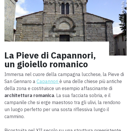
Mikils
Photo ©
La Pieve di Capannori,
un gioiello romanico
Immersa nel cuore della campagna lucchese, la
Pieve di
San Gennaro
a
Capannori
è una delle chiese più antiche
della zona e
costituisce
un esempio affascinante di
architettura romanica
.
La sua facciata sobria, e il
campanile che si erge maestoso tra gli ulivi, la rendono
un luogo perfetto per una sosta riflessiva lungo il
cammino.
Ricostruita nel XII secolo su una struttura preesistente,