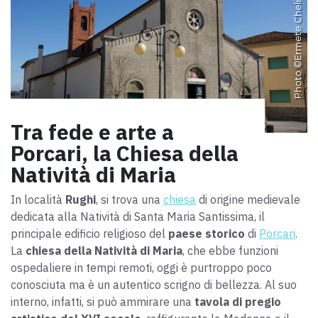
Ermete Cheli
Photo ©
Tra fede e arte a
Porcari, la Chiesa della
Natività di Maria
In località
Rughi
, si trova una
chiesa
di origine medievale
dedicata alla Natività di Santa Maria Santissima, il
principale edificio religioso del
paese storico
di
Porcari
.
La
chiesa della Natività di Maria
,
che ebbe funzioni
ospedaliere in tempi remoti,
oggi è purtroppo poco
conosciuta ma è un autentico scrigno di bellezza. Al suo
interno, infatti, si può ammirare una
tavola di pregio