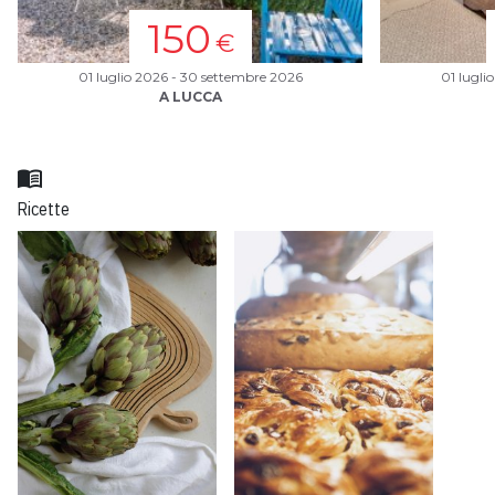
150
€
01 luglio 2026 - 30 settembre 2026
01 lugli
A LUCCA
menu_book
Ricette