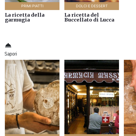
PRIMI PIATTI
DOLCI E DESSERT
La ricetta della
La ricetta del
garmugia
Buccellato di Lucca
room_service
Sapori