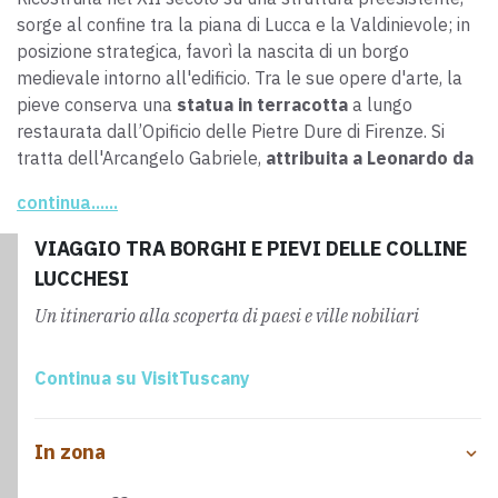
sorge al confine tra la piana di Lucca e la Valdinievole; in
posizione strategica, favorì la nascita di un borgo
medievale intorno all'edificio. Tra le sue opere d'arte, la
pieve conserva una
statua in terracotta
a lungo
restaurata dall’Opificio delle Pietre Dure di Firenze
. Si
tratta dell'Arcangelo Gabriele,
attribuita a Leonardo da
Vinci
che si dice abbia soggiornato nella zona durante i
continua......
suoi studi di ingegneria idraulica.
VIAGGIO TRA BORGHI E PIEVI DELLE COLLINE
LUCCHESI
Un itinerario alla scoperta di paesi e ville nobiliari
Continua su VisitTuscany
In zona