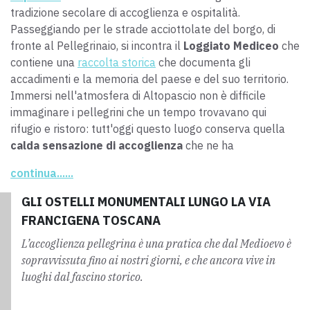
tradizione secolare di accoglienza e ospitalità.
Passeggiando per le strade acciottolate del borgo,
di
fronte al
Pellegrinaio, si incontra il
Loggiato Mediceo
che
contiene
una
raccolta storica
che documenta
gli
accadimenti e la memoria
del paese e del suo territorio.
Immersi nell'atmosfera di Altopascio non è difficile
immaginare i pellegrini che un tempo trovavano qui
rifugio e ristoro
:
tutt'oggi questo luogo conserva quella
calda sensazione di accoglienza
che ne ha
caratterizzato la storia.
continua......
GLI OSTELLI MONUMENTALI LUNGO LA VIA
FRANCIGENA TOSCANA
L’accoglienza pellegrina è una pratica che dal Medioevo è
sopravvissuta fino ai nostri giorni, e che ancora vive in
luoghi dal fascino storico.