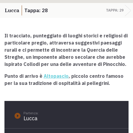
Scarica l'ebook "Ritratti Sottratti" di Enrico Caracciolo e Paolo
Simoncelli, un viaggio in compagnia di viandanti incontrati lungo
Lucca
Tappa: 28
TAPPA: 29
la Via Francigena Toscana.
Il tracciato, punteggiato di luoghi storici e religiosi di
keyboard_arrow_up
ITALIANO
particolare pregio, attraversa suggestivi paesaggi
rurali e ci permette di incontrare la Quercia delle
Streghe, un imponente albero secolare che avrebbe
ispirato Collodi per una delle avventure di Pinocchio.
Punto di arrivo è
Altopascio
, piccolo centro famoso
per la sua tradizione di ospitalità ai pellegrini.
Partenza:
play_circle_filled
Lucca