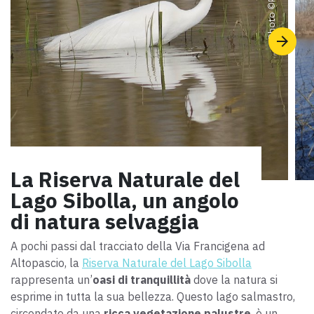
Photo ©
La Riserva Naturale del
Lago Sibolla, un angolo
di natura selvaggia
A pochi passi dal tracciato della Via Francigena ad
Altopascio, la
Riserva Naturale del Lago Sibolla
rappresenta un’
oasi di tranquillità
dove la natura si
esprime in tutta la sua bellezza. Questo lago salmastro,
circondato da una
ricca vegetazione palustre
, è un