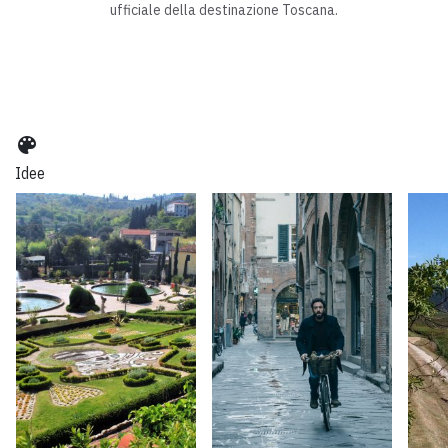
ufficiale della destinazione Toscana.
color_lens
Idee