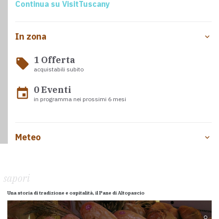
Continua su VisitTuscany
In zona
1 Offerta
local_offer
acquistabili subito
0 Eventi
event
in programma nei prossimi 6 mesi
Meteo
sapori
Una storia di tradizione e ospitalità, il Pane di Altopascio