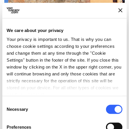
Photo ©
La Badia di Pozzeveri:
memoria di pellegrini e
We care about your privacy
monaci
Your privacy is important to us. That is why you can
choose cookie settings according to your preferences
Un tempo un fiorente
centro monastico risalente
and change them at any time through the "Cookie
intorno all'anno 1000
, la Badia di Pozzeveri ha ospitato
Settings" button in the footer of the site. If you close this
pellegrini e viandanti lungo il loro percorso sulla Via
window by clicking on the X in the upper right corner, you
Francigena per secoli. Oggi, i resti dell’antico complesso
will continue browsing and only those cookies that are
trasmettono una sensazione palpabile di storia e
strictly necessary for the operation of this site will be
spiritualità, con
gli
scavi archeologici
che svelano le
stored on your device. For all other types of cookies we
storie di coloro che hanno attraversato questo luogo in
need your consent.
cerca di riposo e rifugio. Passeggiando tra le rovine, si
avverte ancora l'atmosfera di ospitalità che un tempo
Consent
Necessary
caratterizzava il sito.
Selection
In accordo con la sua antica funzione, recentemente
Preferences