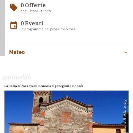
0 Offerte
local_offer
acquistabili subito
0 Eventi
event
in programma nei prossimi 6 mesi
Meteo
spiritualità
La Badia di Pozzeveri: memoria di pellegrini e monaci
bluefootedbooby