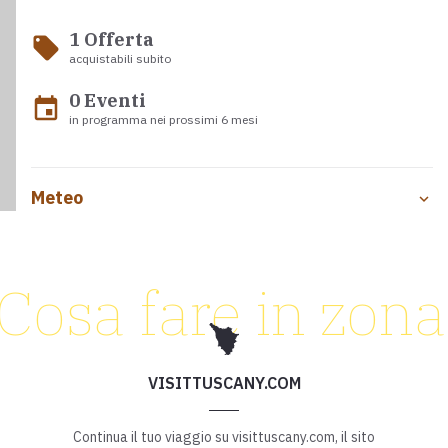
1 Offerta
local_offer
acquistabili subito
0 Eventi
event
in programma nei prossimi 6 mesi
Meteo
Cosa fare in zona
VISITTUSCANY.COM
Continua il tuo viaggio su visittuscany.com, il sito