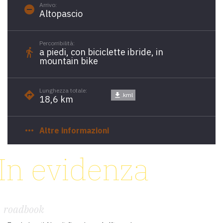
Arrivo:
remove_circle
Altopascio
Percorribilità:
directions_walk
a piedi, con biciclette ibride, in
mountain bike
Lunghezza totale:
directions
get_app
.kml
18,6 km
more_horiz
Altre informazioni
In evidenza
roadbook