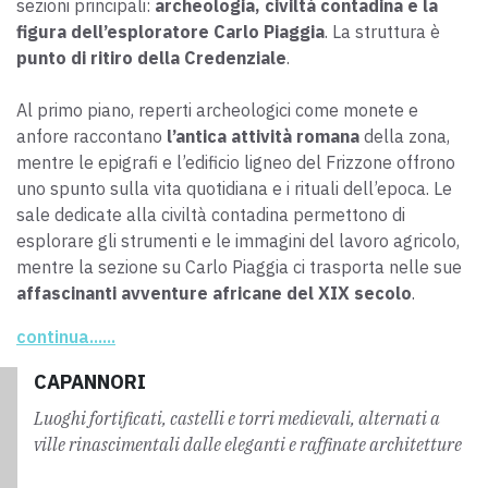
sezioni principali:
archeologia, civiltà contadina e la
figura dell’esploratore Carlo Piaggia
.
La struttura è
punto di ritiro della Credenziale
.
Al primo piano, reperti archeologici
come
monete e
anfore raccontano
l’antica attività romana
della zona,
mentre le epigrafi e l’edificio ligneo del Frizzone offrono
uno spunto sulla vita quotidiana e i rituali dell’epoca. Le
sale dedicate alla civiltà contadina permettono di
esplorare gli strumenti e le immagini del lavoro agricolo,
mentre la sezione su Carlo Piaggia ci trasporta nelle sue
affascinanti avventure africane del XIX secolo
.
Inoltre davanti al museo è stato creato il "
Labirinto del
continua......
Pellegrino
", un percorso che riproduce il disegno della
"Capasanta", la conchiglia simbolo dei pellegrini.
CAPANNORI
Luoghi fortificati, castelli e torri medievali, alternati a
ville rinascimentali dalle eleganti e raffinate architetture