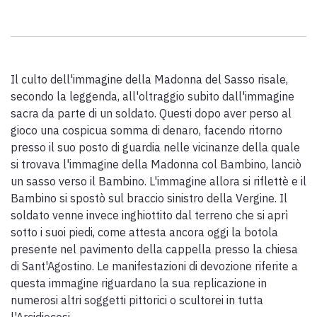
Scarica l'ebook "Ritratti Sottratti" di Enrico Caracciolo e Paolo
Simoncelli, un viaggio in compagnia di viandanti incontrati lungo
la Via Francigena Toscana.
Il culto dell'immagine della Madonna del Sasso risale,
keyboard_arrow_up
ITALIANO
secondo la leggenda, all'oltraggio subito dall'immagine
sacra da parte di un soldato. Questi dopo aver perso al
gioco una cospicua somma di denaro, facendo ritorno
presso il suo posto di guardia nelle vicinanze della quale
si trovava l'immagine della Madonna col Bambino, lanciò
un sasso verso il Bambino. L'immagine allora si riflettè e il
Bambino si spostò sul braccio sinistro della Vergine. Il
soldato venne invece inghiottito dal terreno che si aprì
sotto i suoi piedi, come attesta ancora oggi la botola
presente nel pavimento della cappella presso la chiesa
di Sant'Agostino. Le manifestazioni di devozione riferite a
questa immagine riguardano la sua replicazione in
numerosi altri soggetti pittorici o scultorei in tutta
l'Arcidiocesi.