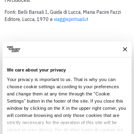
Fonti: Belli Barsali I., Guida di Lucca, Maria Pacini Fazzi
Editore, Lucca, 1970 e
viaggispirituali.it
Dati generali
We care about your privacy
Indirizzo
Your privacy is important to us. That is why you can
Piazza Sant'Agostino, 6, 55100 Lucca LU, Italia
choose cookie settings according to your preferences
and change them at any time through the "Cookie
Comune
Settings" button in the footer of the site. If you close this
Lucca (LU)
window by clicking on the X in the upper right corner, you
Coordinate GPS
will continue browsing and only those cookies that are
43.845617,10.501837
strictly necessary for the operation of this site will be
stored on your device. For all other types of cookies we
Referente