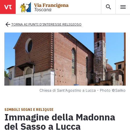
search
menu
menu
close
arrow_back
TORNA AI PUNTI D'INTERESSE RELIGIOSO
Territori
Tappe
Info utili
Chiesa di Sant'Agostino a Lucca - Photo
©Sailko
Mappa
Esplora la mappa con tutte le tappe della Via Francigena in
SIMBOLI SEGNI E RELIQUIE
Toscana.
Immagine della Madonna
Ebook
del Sasso a Lucca