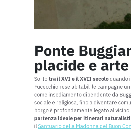
Ponte Buggian
placide e arte
Sorto
tra il XVI e il XVII secolo
quando il
Fucecchio rese abitabili le campagne 
come insediamento dipendente da Buggia
sociale e religiosa, fino a diventare com
borgo è profondamente legato al vicino
partenza ideale per itinerari naturalisti
il
Santuario della Madonna del Buon Con