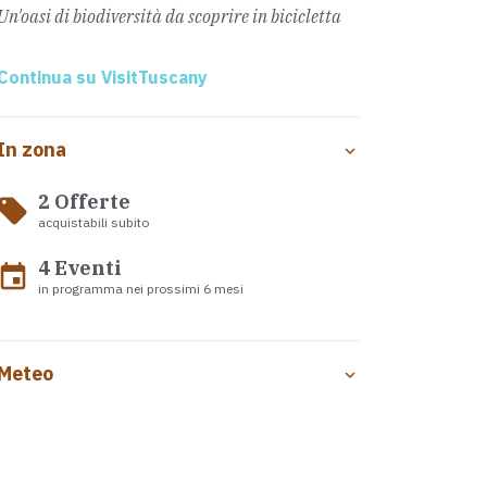
Un'oasi di biodiversità da scoprire in bicicletta
Continua su VisitTuscany
In zona
2 Offerte
ocal_offer
acquistabili subito
4 Eventi
event
in programma nei prossimi 6 mesi
Meteo