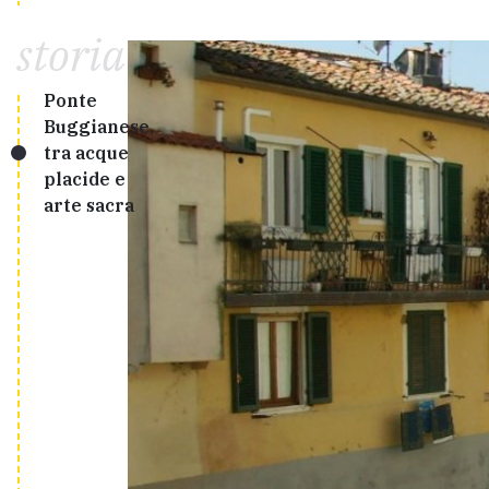
storia
Ponte
Buggianese,
tra acque
placide e
arte sacra