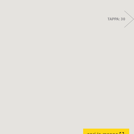
TAPPA: 30
ttratti" di Enrico Caracciolo e Paolo Simoncelli, un viaggio in
ontrati lungo la Via Francigena Toscana.