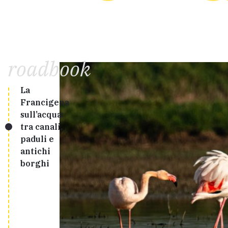
roadbook
La
Francigena
sull’acqua:
tra canali,
paduli e
antichi
borghi