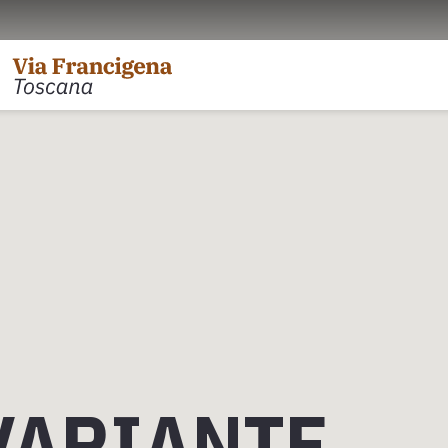
l Passo della Cisa a Pontremoli
Tappa 31: da Gambassi
 Pontremoli ad Aulla
Tappa 32: Variante di Co
 Aulla a Sarzana
Tappa 32: da San Gimig
 Sarzana a Massa via Avenza
Tappa 33: da Monterigg
 Massa a Camaiore
Tappa 34: da Siena a Po
 Camaiore a Lucca
Tappa 35: da Ponte d'Ar
 Lucca ad Altopascio
Tappa 36: variante Abb
VARIANTE
riante d'Acqua
Tappa 36: da San Quiric
 Altopascio a San Miniato
Tappa 37: da Radicofa