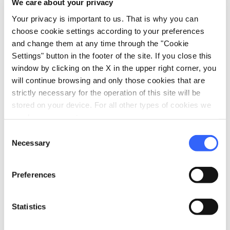
We care about your privacy
Your privacy is important to us. That is why you can
choose cookie settings according to your preferences
and change them at any time through the "Cookie
Settings" button in the footer of the site. If you close this
window by clicking on the X in the upper right corner, you
will continue browsing and only those cookies that are
strictly necessary for the operation of this site will be
stored on your device. For all other types of cookies we
need your consent.
Consent
San Miniato Martire a San
Necessary
Selection
Miniato
Preferences
Statistics