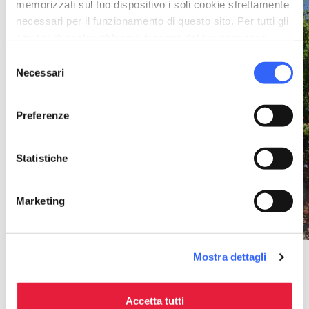
memorizzati sul tuo dispositivo i soli cookie strettamente
Photo ©
necessari per il funzionamento di questo sito. Per tutti gli
altri tipi di cookie abbiamo bisogno del tuo consenso.
Selezione
Necessari
del
consenso
Preferenze
Statistiche
Marketing
Cattedrale di Santa
Maria Assunta e San
Mostra dettagli
Genesio, scrigno di arte
e spiritualità
Accetta tutti