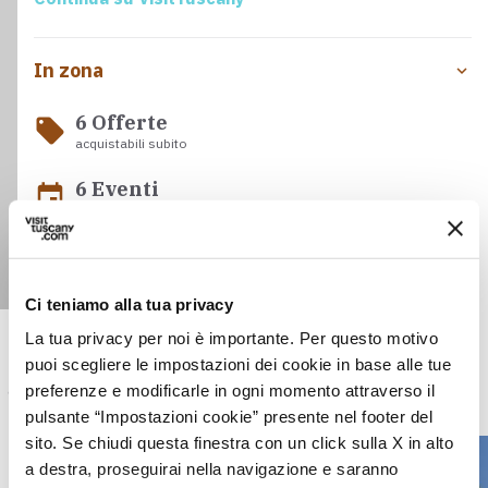
In zona
6 Offerte
local_offer
acquistabili subito
6 Eventi
event
in programma nei prossimi 6 mesi
Meteo
Ci teniamo alla tua privacy
La tua privacy per noi è importante. Per questo motivo
puoi scegliere le impostazioni dei cookie in base alle tue
spiritualità
preferenze e modificarle in ogni momento attraverso il
pulsante “Impostazioni cookie” presente nel footer del
Cattedrale di Santa Maria Assunta e San Genesio, scrigno di arte e spiritualità
sito. Se chiudi questa finestra con un click sulla X in alto
a destra, proseguirai nella navigazione e saranno
TOB