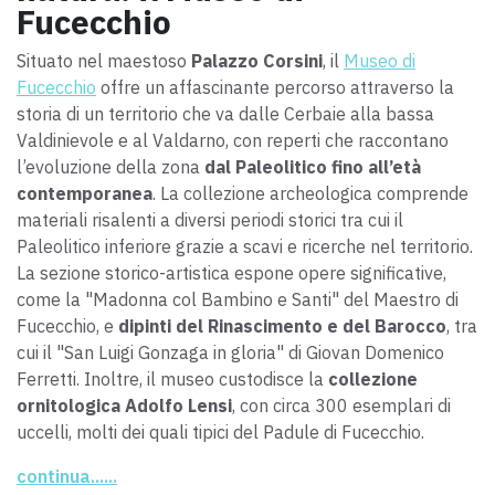
Fucecchio
Situato nel maestoso
Palazzo Corsini
, il
Museo di
Fucecchio
offre un affascinante percorso attraverso la
storia di un territorio che va dalle Cerbaie alla bassa
Valdinievole e al Valdarno, con reperti che raccontano
l’evoluzione della zona
dal Paleolitico fino all’età
contemporanea
. La collezione archeologica comprende
materiali risalenti a diversi periodi storici tra cui il
Paleolitico inferiore grazie a scavi e ricerche nel territorio.
La sezione storico-artistica espone opere significative,
come la "Madonna col Bambino e Santi" del Maestro di
Fucecchio, e
dipinti del Rinascimento e del Barocco
, tra
cui il "San Luigi Gonzaga in gloria" di Giovan Domenico
Ferretti. Inoltre, il museo custodisce la
collezione
ornitologica Adolfo Lensi
, con circa 300 esemplari di
uccelli, molti dei quali tipici del Padule di Fucecchio.
Questo patrimonio, che unisce arte, archeologia e natura,
continua......
offre uno spunto prezioso dal punto di vista culturale.