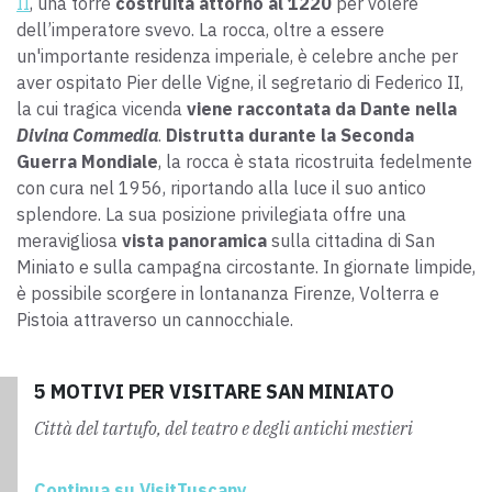
II
, una torre
costruita attorno al 1220
per volere
dell’imperatore svevo. La rocca, oltre a essere
un'importante residenza imperiale, è celebre anche per
aver ospitato Pier delle Vigne, il segretario di Federico II,
la cui tragica vicenda
viene raccontata da Dante nella
Divina Commedia
.
Distrutta durante la Seconda
Guerra Mondiale
, la rocca è stata ricostruita fedelmente
con cura nel 1956, riportando alla luce il suo antico
splendore. La sua posizione privilegiata offre una
meravigliosa
vista panoramica
sulla cittadina di San
Miniato e sulla campagna circostante. In giornate limpide,
è possibile scorgere in lontananza Firenze, Volterra e
Pistoia attraverso un cannocchiale.
5 MOTIVI PER VISITARE SAN MINIATO
Città del tartufo, del teatro e degli antichi mestieri
Continua su VisitTuscany