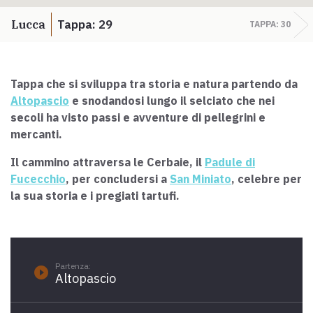
Scarica l'ebook "Ritratti Sottratti" di Enrico Caracciolo e Paolo
Simoncelli, un viaggio in compagnia di viandanti incontrati lungo
Lucca
Tappa: 29
TAPPA: 30
la Via Francigena Toscana.
Tappa che si sviluppa tra storia e natura partendo da
keyboard_arrow_up
ITALIANO
Altopascio
e snodandosi lungo il selciato che nei
secoli ha visto passi e avventure di pellegrini e
mercanti.
Il cammino attraversa le Cerbaie, il
Padule di
Fucecchio
, per concludersi a
San Miniato
, celebre per
la sua storia e i pregiati tartufi.
Partenza:
play_circle_filled
Altopascio