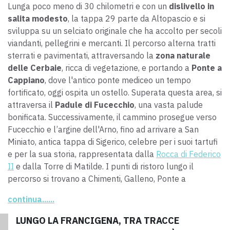
Lunga poco meno di 30 chilometri e con un
dislivello in
salita modesto
, la tappa 29 parte da Altopascio e si
sviluppa su un selciato originale che ha accolto per secoli
viandanti, pellegrini e mercanti. Il percorso alterna tratti
sterrati e pavimentati, attraversando la
zona naturale
delle Cerbaie
, ricca di vegetazione, e portando a
Ponte a
Cappiano
, dove l'antico ponte mediceo un tempo
fortificato, oggi ospita un ostello. Superata questa area, si
attraversa il
Padule di Fucecchio
, una vasta palude
bonificata. Successivamente, il cammino prosegue verso
Fucecchio e l’argine dell'Arno, fino ad arrivare a San
Miniato, antica tappa di Sigerico, celebre per i suoi tartufi
e per la sua storia, rappresentata dalla
Rocca di Federico
II
e dalla Torre di Matilde. I punti di ristoro lungo il
percorso si trovano a Chimenti, Galleno, Ponte a
Cappiano e
Fucecchio
.
continua......
LUNGO LA FRANCIGENA, TRA TRACCE