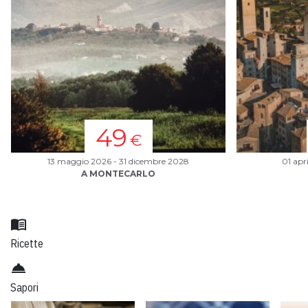
49
€
13 maggio 2026 - 31 dicembre 2028
01 apr
A MONTECARLO
menu_book
Ricette
room_service
Sapori