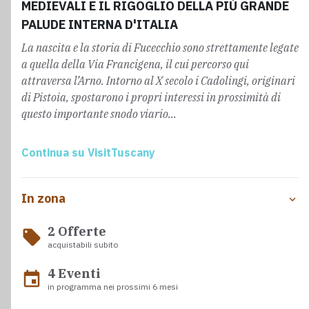
MEDIEVALI E IL RIGOGLIO DELLA PIÙ GRANDE
PALUDE INTERNA D'ITALIA
La nascita e la storia di Fucecchio sono strettamente legate
a quella della Via Francigena, il cui percorso qui
attraversa l’Arno. Intorno al X secolo i Cadolingi, originari
di Pistoia, spostarono i propri interessi in prossimità di
questo importante snodo viario...
Continua su VisitTuscany
In zona
2 Offerte
local_offer
acquistabili subito
4 Eventi
event
in programma nei prossimi 6 mesi