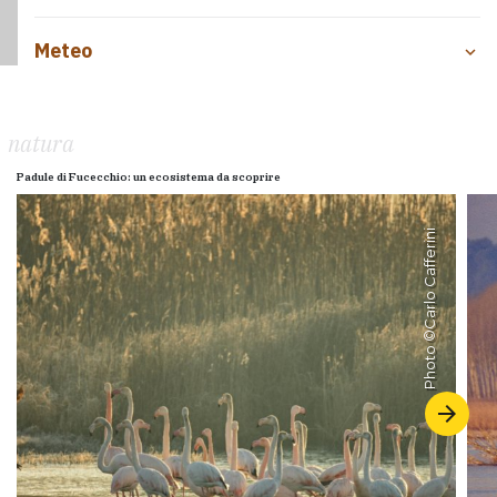
Meteo
natura
Padule di Fucecchio: un ecosistema da scoprire
Carlo Cafferini
Photo ©