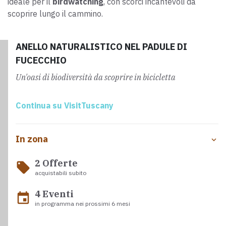
ideale per il
birdwatching
, con scorci incantevoli da
scoprire lungo il cammino.
ANELLO NATURALISTICO NEL PADULE DI
FUCECCHIO
Un'oasi di biodiversità da scoprire in bicicletta
Continua su VisitTuscany
In zona
2 Offerte
local_offer
acquistabili subito
4 Eventi
event
in programma nei prossimi 6 mesi