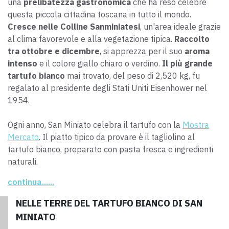
una
prelibatezza gastronomica
che ha reso celebre
questa piccola cittadina toscana in tutto il mondo.
Cresce nelle Colline Sanminiatesi
, un'area ideale grazie
al clima favorevole e alla vegetazione tipica.
Raccolto
tra ottobre e dicembre
, si apprezza per il suo
aroma
intenso
e il colore giallo chiaro o verdino.
Il più grande
tartufo bianco
mai trovato, del peso di 2,520 kg, fu
regalato al presidente degli Stati Uniti Eisenhower nel
1954.
Ogni anno, San Miniato celebra il tartufo con la
Mostra
Mercato
. Il piatto tipico da provare è il tagliolino al
tartufo bianco, preparato con pasta fresca e ingredienti
naturali.
continua......
NELLE TERRE DEL TARTUFO BIANCO DI SAN
MINIATO