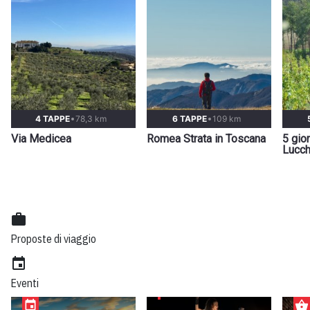
4 TAPPE
78,3 km
6 TAPPE
109 km
Via Medicea
Romea Strata in Toscana
5 gior
Lucch
work
Proposte di viaggio
event
Eventi
event
shopping_basket