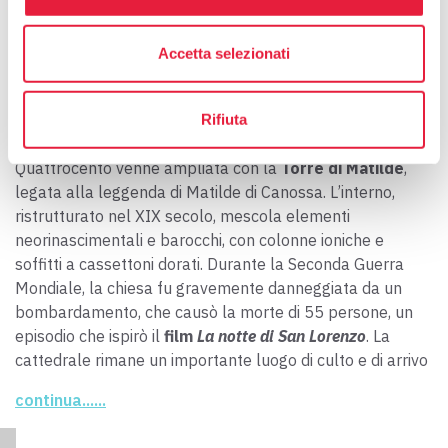
Costruita nel XII secolo, la
Cattedrale di Santa Maria
Assunta e San Genesio
è il
duomo di San Miniato
.
Accetta selezionati
Originariamente dedicata a Santa Maria, nel 1248 acquisì
il titolo di San Genesio dopo la distruzione del borgo
longobardo. La sua facciata, decorata con bacini ceramici
Rifiuta
pisani, è arricchita da
portali cinquecenteschi
. Nel
Quattrocento venne ampliata con la
Torre di Matilde
,
legata alla leggenda di Matilde di Canossa. L’interno,
ristrutturato nel XIX secolo, mescola elementi
neorinascimentali e barocchi, con colonne ioniche e
soffitti a cassettoni dorati. Durante la Seconda Guerra
Mondiale, la chiesa fu gravemente danneggiata da un
bombardamento, che causò la morte di 55 persone, un
episodio che ispirò il
film
La notte di San Lorenzo
. La
cattedrale rimane un importante luogo di culto e di arrivo
spirituale per i pellegrini che percorrono la Via
continua......
Francigena.