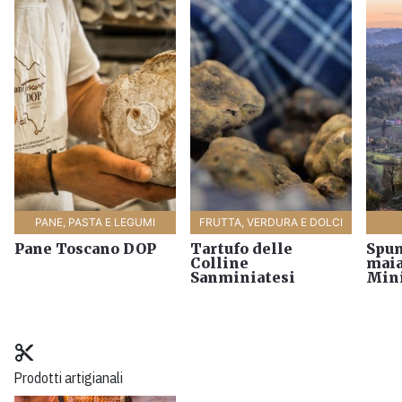
PANE, PASTA E LEGUMI
FRUTTA, VERDURA E DOLCI
Pane Toscano DOP
Tartufo delle
Spum
Colline
maia
Sanminiatesi
Min
content_cut
Prodotti artigianali