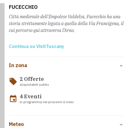
FUCECCHIO
Città medievale dell'Empolese Valdelsa, Fucecchio ha una
storia strettamente legata a quella della Via Francigena, il
cui percorso qui attraversa l’Arno.
Continua su VisitTuscany
In zona
2 Offerte
local_offer
acquistabili subito
4 Eventi
event
in programma nei prossimi 6 mesi
Meteo