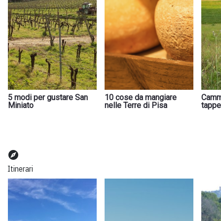
5 modi per gustare San
10 cose da mangiare
Cammi
Miniato
nelle Terre di Pisa
tappe
explore
Itinerari