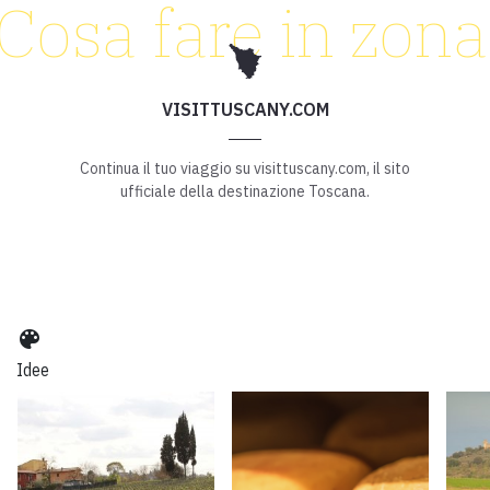
Cosa fare in zona
VISITTUSCANY.COM
Continua il tuo viaggio su visittuscany.com, il sito
ufficiale della destinazione Toscana.
color_lens
Idee