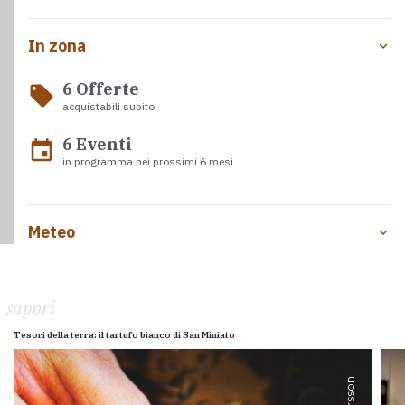
In zona
6 Offerte
local_offer
acquistabili subito
6 Eventi
event
in programma nei prossimi 6 mesi
Meteo
sapori
Tesori della terra: il tartufo bianco di San Miniato