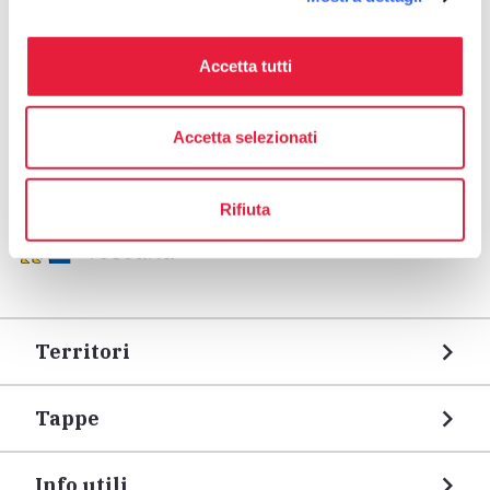
arrow_back
directions
TORNA AI PUNTI D'INTERESSE RELIGIOSO
Indicazioni stradali
Accetta tutti
Accetta selezionati
Rifiuta
Territori
Tappe
Info utili