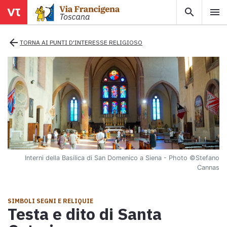
search
menu
menu
close
arrow_back
TORNA AI PUNTI D'INTERESSE RELIGIOSO
Territori
Tappe
Info utili
Interni della Basilica di San Domenico a Siena - Photo ©Stefano
Mappa
Cannas
Esplora la mappa con tutte le tappe della Via Francigena in
Toscana.
SIMBOLI SEGNI E RELIQUIE
Testa e dito di Santa
Ebook