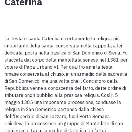
Caterina
Scarica l'ebook "Ritratti Sottratti" di Enrico Caracciolo e Paolo
Simoncelli, un viaggio in compagnia di viandanti incontrati lungo
la Via Francigena Toscana.
La Testa di santa Caterina è certamente la reliquia più
keyboard_arrow_up
ITALIANO
importante della santa, conservata nella cappella a lei
dedicata, posta nella basilica di San Domenico di Siena. Fu
staccata dal corpo della mantellata senese nel 1381 per
volere di Papa Urbano VI. Per quattro anni la testa
rimase conservata al chiuso, in un armadio della sacrestia
di San Domenico, ma una volta che il Concistoro della
Repubblica venne a conoscenza del fatto, dette ordine di
tributare onori pubblici alla preziosa reliquia. Così il 5
maggio 1385 una imponente processione, condusse la
reliquia in San Domenico partendo dalla chiesa
dell'Ospedale di San Lazzaro, fuori Porta Romana.
Chiudeva la processione un gruppo di Mantellate di san
Domenico e Lapa, la madre di Caterina. Un'altra