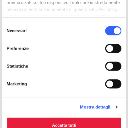
memorizzati sul tuo dispositivo i soli cookie strettamente
necessari per il funzionamento di questo sito. Per tutti gli
altri tipi di cookie abbiamo bisogno del tuo consenso.
Selezione
Necessari
del
consenso
Preferenze
Statistiche
Festa della Madonna del Buon
Marketing
Consiglio
Mostra dettagli
Accetta tutti