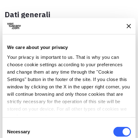
Dati generali
Data / Periodo
1° sabato di settembre
We care about your privacy
Indirizzo
SP14, 6, 54011 Aulla MS, Italia
Your privacy is important to us. That is why you can
choose cookie settings according to your preferences
Comune
and change them at any time through the "Cookie
Aulla (MS)
Settings" button in the footer of the site. If you close this
window by clicking on the X in the upper right corner, you
Coordinate GPS
will continue browsing and only those cookies that are
44.207375,9.967589
strictly necessary for the operation of this site will be
Referente
stored on your device. For all other types of cookies we
Don Lucio Filippi
need your consent.
Consent
Telefono
Necessary
Selection
0187 420148