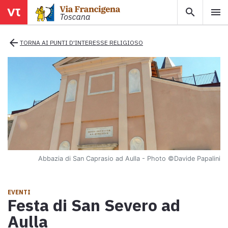
search
menu
menu
close
arrow_back
TORNA AI PUNTI D'INTERESSE RELIGIOSO
Territori
Tappe
Info utili
Abbazia di San Caprasio ad Aulla - Photo
©Davide Papalini
Mappa
Esplora la mappa con tutte le tappe della Via Francigena in
EVENTI
Toscana.
Festa di San Severo ad
Ebook
Aulla