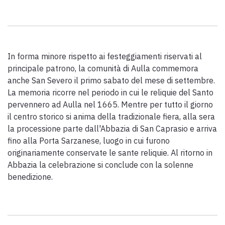
Scarica l'ebook "Ritratti Sottratti" di Enrico Caracciolo e Paolo
Simoncelli, un viaggio in compagnia di viandanti incontrati lungo
la Via Francigena Toscana.
In forma minore rispetto ai festeggiamenti riservati al
keyboard_arrow_up
ITALIANO
principale patrono, la comunità di Aulla commemora
anche San Severo il primo sabato del mese di settembre.
La memoria ricorre nel periodo in cui le reliquie del Santo
pervennero ad Aulla nel 1665. Mentre per tutto il giorno
il centro storico si anima della tradizionale fiera, alla sera
la processione parte dall'Abbazia di San Caprasio e arriva
fino alla Porta Sarzanese, luogo in cui furono
originariamente conservate le sante reliquie. Al ritorno in
Abbazia la celebrazione si conclude con la solenne
benedizione.