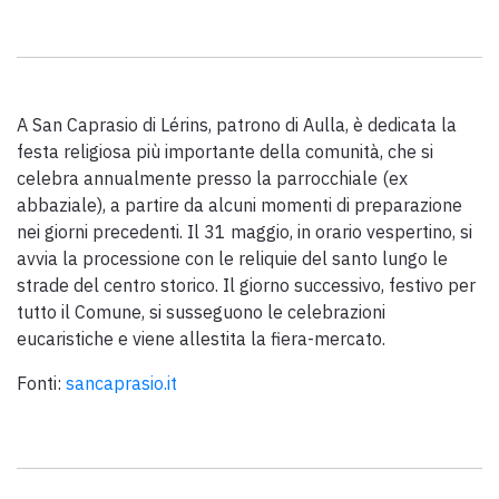
Scarica l'ebook "Ritratti Sottratti" di Enrico Caracciolo e Paolo
Simoncelli, un viaggio in compagnia di viandanti incontrati lungo
la Via Francigena Toscana.
A San Caprasio di Lérins, patrono di Aulla, è dedicata la
keyboard_arrow_up
ITALIANO
festa religiosa più importante della comunità, che si
celebra annualmente presso la parrocchiale (ex
abbaziale), a partire da alcuni momenti di preparazione
nei giorni precedenti. Il 31 maggio, in orario vespertino, si
avvia la processione con le reliquie del santo lungo le
strade del centro storico. Il giorno successivo, festivo per
tutto il Comune, si susseguono le celebrazioni
eucaristiche e viene allestita la fiera-mercato.
Fonti:
sancaprasio.it