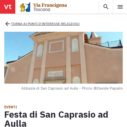
search
menu
menu
close
arrow_back
TORNA AI PUNTI D'INTERESSE RELIGIOSO
Territori
Tappe
Info utili
Abbazia di San Caprasio ad Aulla - Photo
©Davide Papalini
Mappa
Esplora la mappa con tutte le tappe della Via Francigena in
EVENTI
Toscana.
Festa di San Caprasio ad
Ebook
Aulla