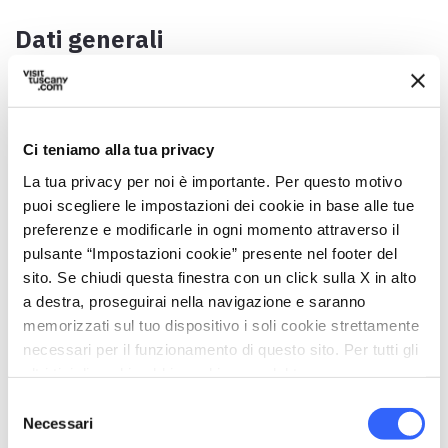
Dati generali
Data / Periodo
1 giugno
Indirizzo
Ci teniamo alla tua privacy
SP14, 6, 54011 Aulla MS, Italia
La tua privacy per noi è importante. Per questo motivo
puoi scegliere le impostazioni dei cookie in base alle tue
Comune
preferenze e modificarle in ogni momento attraverso il
Aulla (MS)
pulsante “Impostazioni cookie” presente nel footer del
Coordinate GPS
sito. Se chiudi questa finestra con un click sulla X in alto
44.207375,9.967589
a destra, proseguirai nella navigazione e saranno
memorizzati sul tuo dispositivo i soli cookie strettamente
Referente
necessari per il funzionamento di questo sito. Per tutti gli
Don Lucio Filippi
altri tipi di cookie abbiamo bisogno del tuo consenso.
Telefono
Selezione
Necessari
0187 420148
del