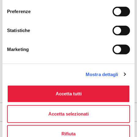
consenso
map
Vedi la mappa
Preferenze
arrow_back
directions
TORNA AI PUNTI D'INTERESSE RELIGIOSO
Indicazioni stradali
Statistiche
Marketing
Mostra dettagli
Accetta tutti
Territori
Accetta selezionati
Tappe
Rifiuta