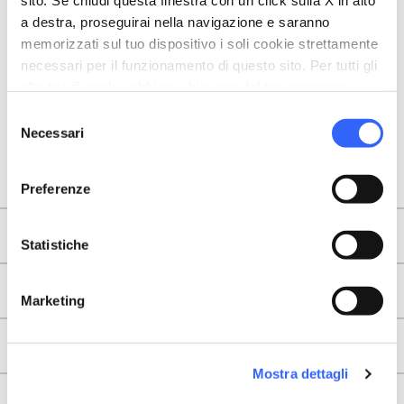
sito. Se chiudi questa finestra con un click sulla X in alto
a destra, proseguirai nella navigazione e saranno
memorizzati sul tuo dispositivo i soli cookie strettamente
necessari per il funzionamento di questo sito. Per tutti gli
altri tipi di cookie abbiamo bisogno del tuo consenso.
Selezione
Necessari
del
consenso
Preferenze
Territori
Statistiche
Tappe
Marketing
Info utili
Mostra dettagli
About