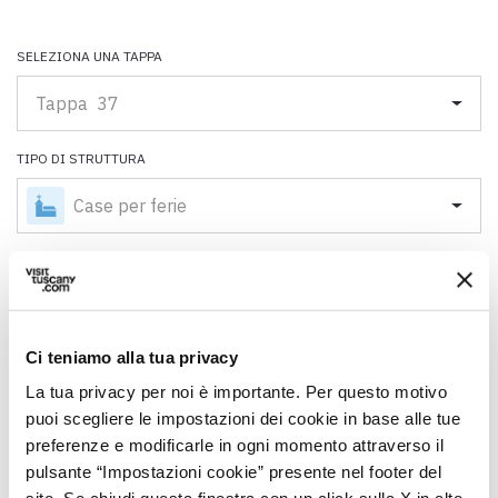
Scarica l'ebook "Ritratti Sottratti" di Enrico Caracciolo e Paolo
Simoncelli, un viaggio in compagnia di viandanti incontrati lungo
la Via Francigena Toscana.
SELEZIONA UNA TAPPA
Tappa 37
keyboard_arrow_up
ITALIANO
TIPO DI STRUTTURA
Case per ferie
map
Vedi su mappa
Ci teniamo alla tua privacy
La tua privacy per noi è importante. Per questo motivo
puoi scegliere le impostazioni dei cookie in base alle tue
preferenze e modificarle in ogni momento attraverso il
Scopri tutti gli alloggi vicini alla Francigena su:
pulsante “Impostazioni cookie” presente nel footer del