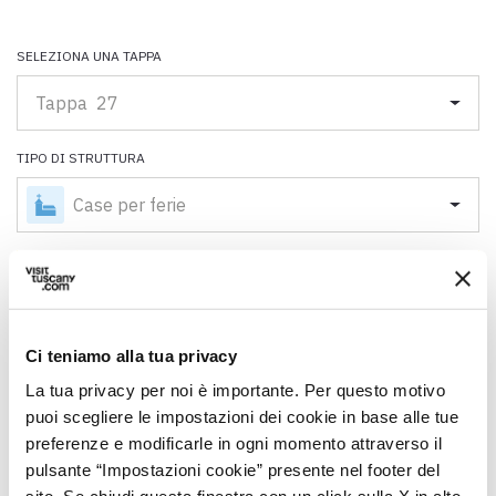
Scarica l'ebook "Ritratti Sottratti" di Enrico Caracciolo e Paolo
Simoncelli, un viaggio in compagnia di viandanti incontrati lungo
la Via Francigena Toscana.
SELEZIONA UNA TAPPA
Tappa 27
keyboard_arrow_up
ITALIANO
TIPO DI STRUTTURA
Case per ferie
map
Vedi su mappa
Ci teniamo alla tua privacy
La tua privacy per noi è importante. Per questo motivo
puoi scegliere le impostazioni dei cookie in base alle tue
preferenze e modificarle in ogni momento attraverso il
Scopri tutti gli alloggi vicini alla Francigena su:
pulsante “Impostazioni cookie” presente nel footer del