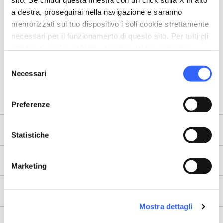
sito. Se chiudi questa finestra con un click sulla X in alto
a destra, proseguirai nella navigazione e saranno
memorizzati sul tuo dispositivo i soli cookie strettamente
necessari per il funzionamento di questo sito. Per tutti gli
altri tipi di cookie abbiamo bisogno del tuo consenso.
Selezione
Necessari
del
consenso
Preferenze
Territori
Statistiche
Tappe
Marketing
Info utili
Mostra dettagli
About