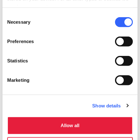
need your consent.
CASE PER FERIE
Consent
Necessary
Selection
Casa per ferie Santa Maria
Assunta
Preferences
Monteriggioni (SI)
Statistics
Marketing
Scopri tutti gli alloggi vicini alla Francigena su:
Show details
Allow all