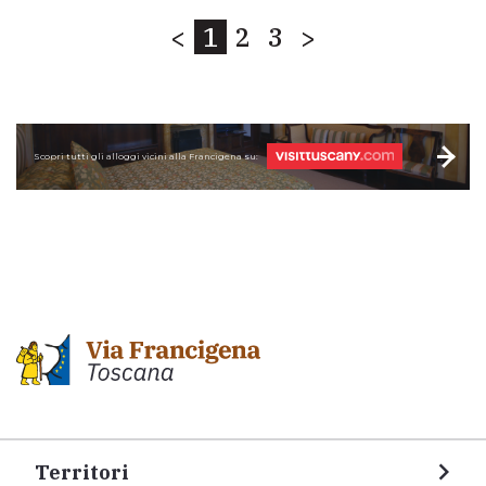
<
1
2
3
>
Scopri tutti gli alloggi vicini alla Francigena su:
Territori