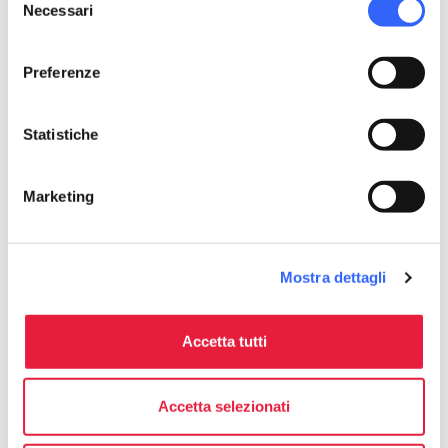
Necessari
del
consenso
Preferenze
Statistiche
Marketing
Mostra dettagli
Festa di Sant'Antonio Abate a
Valdicastello Carducci
Accetta tutti
Accetta selezionati