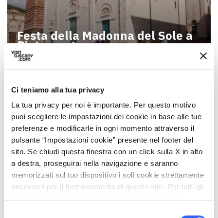
Festa della Madonna del Sole a
Pietrasanta
Ci teniamo alla tua privacy
La tua privacy per noi è importante. Per questo motivo
puoi scegliere le impostazioni dei cookie in base alle tue
preferenze e modificarle in ogni momento attraverso il
pulsante “Impostazioni cookie” presente nel footer del
sito. Se chiudi questa finestra con un click sulla X in alto
a destra, proseguirai nella navigazione e saranno
memorizzati sul tuo dispositivo i soli cookie strettamente
necessari per il funzionamento di questo sito. Per tutti gli
altri tipi di cookie abbiamo bisogno del tuo consenso.
Festa di San Martino a
Pietrasanta
Selezione