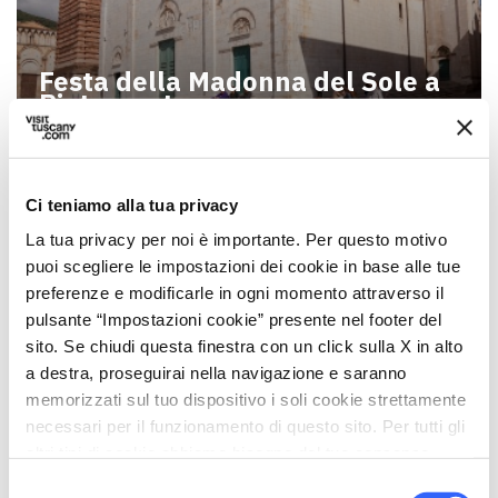
Festa della Madonna del Sole a
Pietrasanta
Ci teniamo alla tua privacy
La tua privacy per noi è importante. Per questo motivo
puoi scegliere le impostazioni dei cookie in base alle tue
preferenze e modificarle in ogni momento attraverso il
pulsante “Impostazioni cookie” presente nel footer del
sito. Se chiudi questa finestra con un click sulla X in alto
a destra, proseguirai nella navigazione e saranno
memorizzati sul tuo dispositivo i soli cookie strettamente
necessari per il funzionamento di questo sito. Per tutti gli
altri tipi di cookie abbiamo bisogno del tuo consenso.
Festa di San Martino a
Pietrasanta
Selezione