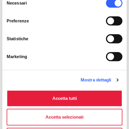
Necessari
del
consenso
Preferenze
Statistiche
Marketing
Mostra dettagli
Festa di Sant'Antonio Abate a
Valdicastello Carducci
Accetta tutti
Accetta selezionati