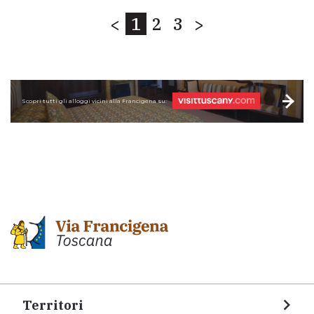
<
1
2
3
>
Scopri tutti gli alloggi vicini alla Francigena su:
Territori