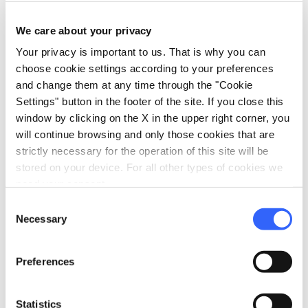
We care about your privacy
Your privacy is important to us. That is why you can
choose cookie settings according to your preferences
and change them at any time through the "Cookie
Associazione Migranti San
Settings" button in the footer of the site. If you close this
Francesco Onlus
window by clicking on the X in the upper right corner, you
will continue browsing and only those cookies that are
strictly necessary for the operation of this site will be
stored on your device. For all other types of cookies we
need your consent.
Consent
Scopri tutti gli alloggi vicini alla Francigena su:
Necessary
Selection
Preferences
Statistics