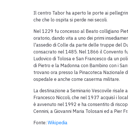
Il centro Tabor ha aperto le porte ai pellegr
che che lo ospita si perde nei secoli.
Nel 1229 fu concesso al Beato colligiano Pietr
oratorio, dando vita a uno dei primi insediam
l'assedio di Colle da parte delle truppe del 
consacrato nel 1485. Nel 1866 il Convento fu
Ludovico di Tolosa e San Francesco da un pol
di Pietro e la Madonna con Bambino con i Sant
trovano ora presso la Pinacoteca Nazionale di 
ospedale e anche come caserma militare.
La destinazione a Seminario Vescovile risale a
Francesco Niccoli, che nel 1937 acquisì i local
è avvenuto nel 1992 e ha consentito di riscopri
Cennini, a Giovanni Maria Tolosani ed a Pier F
Fonte:
Wikipedia