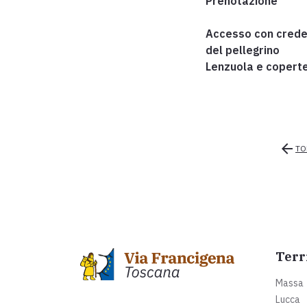
Prenotazione
Accesso con crede
del pellegrino
Lenzuola e copert
arrow_back
TO
Terr
Massa
Lucca