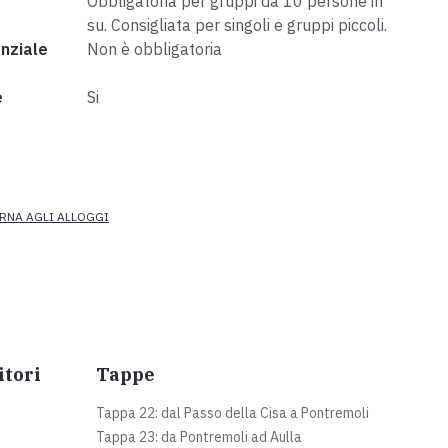
Obbligatoria per gruppi da 10 persone in
su. Consigliata per singoli e gruppi piccoli.
nziale
Non è obbligatoria
e
Si
RNA AGLI ALLOGGI
itori
Tappe
Tappa 22: dal Passo della Cisa a Pontremoli
Tappa 23: da Pontremoli ad Aulla