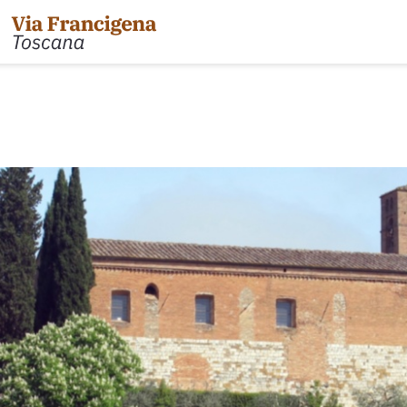
l Passo della Cisa a Pontremoli
Tappa 31: da Gambassi
 Pontremoli ad Aulla
Tappa 32: Variante di Co
 Aulla a Sarzana
Tappa 32: da San Gimig
 Sarzana a Massa via Avenza
Tappa 33: da Monterigg
 Massa a Camaiore
Tappa 34: da Siena a Po
 Camaiore a Lucca
Tappa 35: da Ponte d'Ar
 Lucca ad Altopascio
Tappa 36: variante Abb
riante d'Acqua
Tappa 36: da San Quiric
 Altopascio a San Miniato
Tappa 37: da Radicofa