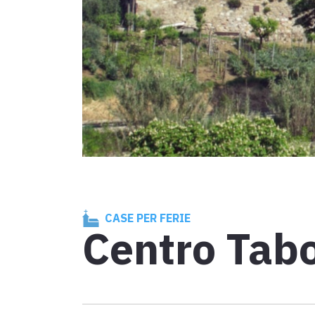
Tappa 30: d
D'INTERESSE TURISTICO
Attrazioni
Eventi
D'INTERESSE RELIGIOSO
Mappa
Luoghi di culto
Esplora la mappa con tutte le tappe della Via Fr
Simboli segni e reliquie
CASE PER FERIE
Centro Tab
Comunità d'incontro interculturale
Eventi