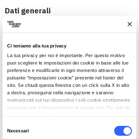
Dati generali
Data / Periodo
Venerdì Santo (ogni tre anni)
Indirizzo
Ci teniamo alla tua privacy
Strada Comunale di Nocchi, 1, 55041 Nocchi LU, Italia
La tua privacy per noi è importante. Per questo motivo
puoi scegliere le impostazioni dei cookie in base alle tue
Comune
preferenze e modificarle in ogni momento attraverso il
Camaiore (LU)
pulsante “Impostazioni cookie” presente nel footer del
Coordinate GPS
sito. Se chiudi questa finestra con un click sulla X in alto
43.921064,10.343157
a destra, proseguirai nella navigazione e saranno
memorizzati sul tuo dispositivo i soli cookie strettamente
Referente
necessari per il funzionamento di questo sito. Per tutti gli
Don Silvio Righi
altri tipi di cookie abbiamo bisogno del tuo consenso.
Telefono
Selezione
Necessari
0584 989210
del