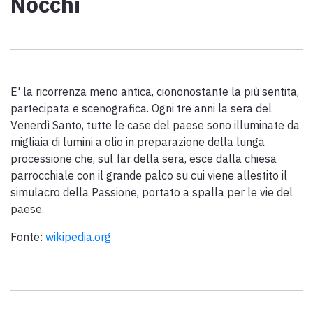
Nocchi
Scarica l'ebook "Ritratti Sottratti" di Enrico Caracciolo e Paolo
Simoncelli, un viaggio in compagnia di viandanti incontrati lungo
la Via Francigena Toscana.
E' la ricorrenza meno antica, ciononostante la più sentita,
keyboard_arrow_up
ITALIANO
partecipata e scenografica. Ogni tre anni la sera del
Venerdì Santo, tutte le case del paese sono illuminate da
migliaia di lumini a olio in preparazione della lunga
processione che, sul far della sera, esce dalla chiesa
parrocchiale con il grande palco su cui viene allestito il
simulacro della Passione, portato a spalla per le vie del
paese.
Fonte:
wikipedia.org