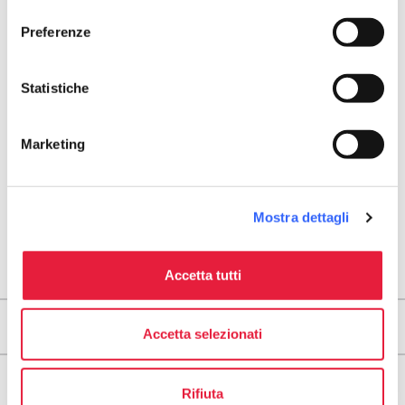
consenso
map
Vedi la mappa
Preferenze
arrow_back
directions
TORNA AI PUNTI D'INTERESSE RELIGIOSO
Indicazioni stradali
Statistiche
Marketing
Mostra dettagli
Accetta tutti
Territori
Accetta selezionati
Tappe
Rifiuta