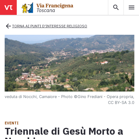
search
menu
menu
close
arrow_back
TORNA AI PUNTI D'INTERESSE RELIGIOSO
Territori
Tappe
Info utili
veduta di Nocchi, Camaiore - Photo
©Gino Frediani - Opera propria,
Mappa
CC BY-SA 3.0
Esplora la mappa con tutte le tappe della Via Francigena in
Toscana.
EVENTI
Triennale di Gesù Morto a
Ebook