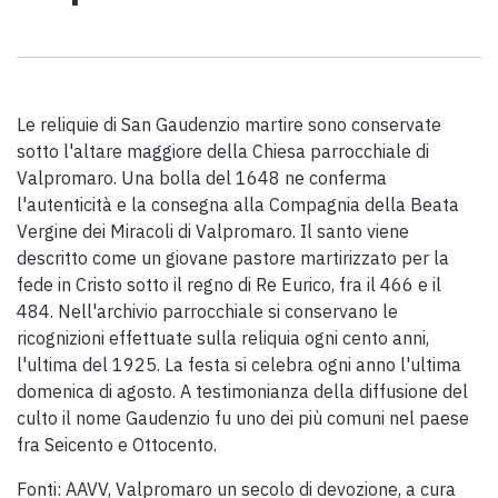
Scarica l'ebook "Ritratti Sottratti" di Enrico Caracciolo e Paolo
Simoncelli, un viaggio in compagnia di viandanti incontrati lungo
la Via Francigena Toscana.
Le reliquie di San Gaudenzio martire sono conservate
keyboard_arrow_up
ITALIANO
sotto l'altare maggiore della Chiesa parrocchiale di
Valpromaro. Una bolla del 1648 ne conferma
l'autenticità e la consegna alla Compagnia della Beata
Vergine dei Miracoli di Valpromaro. Il santo viene
descritto come un giovane pastore martirizzato per la
fede in Cristo sotto il regno di Re Eurico, fra il 466 e il
484. Nell'archivio parrocchiale si conservano le
ricognizioni effettuate sulla reliquia ogni cento anni,
l'ultima del 1925. La festa si celebra ogni anno l'ultima
domenica di agosto. A testimonianza della diffusione del
culto il nome Gaudenzio fu uno dei più comuni nel paese
fra Seicento e Ottocento.
Fonti: AAVV, Valpromaro un secolo di devozione, a cura