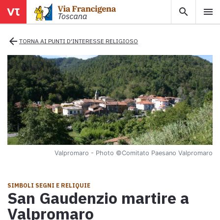
search
menu
menu
close
arrow_back
TORNA AI PUNTI D'INTERESSE RELIGIOSO
Territori
Tappe
Info utili
Valpromaro - Photo
©Comitato Paesano Valpromaro
Mappa
Esplora la mappa con tutte le tappe della Via Francigena in
SIMBOLI SEGNI E RELIQUIE
Toscana.
San Gaudenzio martire a
Ebook
Valpromaro