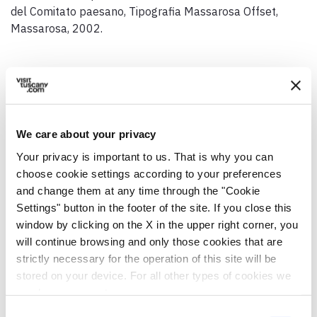
del Comitato paesano, Tipografia Massarosa Offset,
Massarosa, 2002.
Dati generali
We care about your privacy
Your privacy is important to us. That is why you can
Indirizzo
choose cookie settings according to your preferences
Via Vecchia Provinciale, Valpromaro LU, Italia
and change them at any time through the "Cookie
Comune
Settings" button in the footer of the site. If you close this
Camaiore (LU)
window by clicking on the X in the upper right corner, you
will continue browsing and only those cookies that are
Coordinate GPS
strictly necessary for the operation of this site will be
43.9013616,10.37875120000001
stored on your device. For all other types of cookies we
need your consent.
Referente
Don Rodolfo Rossi
Consent