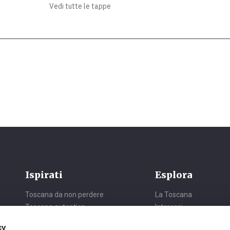
Vedi tutte le tappe
Ispirati
Esplora
Toscana da non perdere
La Toscana
Toscana autentica
Interessi
Toscana da sogno
Itinerari
cy