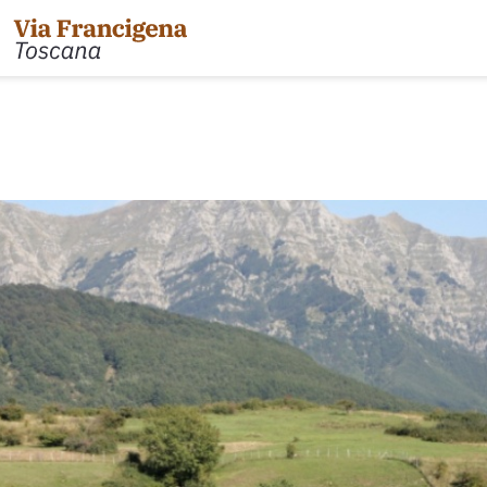
l Passo della Cisa a Pontremoli
Tappa 31: da Gambassi
 Pontremoli ad Aulla
Tappa 32: Variante di Co
 Aulla a Sarzana
Tappa 32: da San Gimig
 Sarzana a Massa via Avenza
Tappa 33: da Monterigg
 Massa a Camaiore
Tappa 34: da Siena a Po
 Camaiore a Lucca
Tappa 35: da Ponte d'Ar
 Lucca ad Altopascio
Tappa 36: variante Abb
riante d'Acqua
Tappa 36: da San Quiric
 Altopascio a San Miniato
Tappa 37: da Radicofa