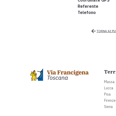
Coordinate GPS
Referente
Telefono
arrow_back
TORNA AI PU
Terr
Massa
Lucca
Pisa
Firenze
Siena