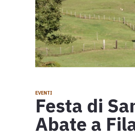
Tappa 30: d
D'INTERESSE TURISTICO
Attrazioni
Eventi
D'INTERESSE RELIGIOSO
Mappa
Luoghi di culto
Esplora la mappa con tutte le tappe della Via Fr
Simboli segni e reliquie
EVENTI
Festa di Sa
Comunità d'incontro interculturale
Abate a Fila
Eventi