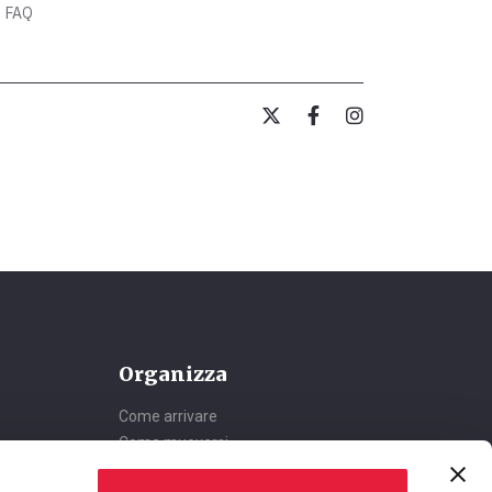
FAQ
Organizza
Come arrivare
Come muoversi
Dove dormire