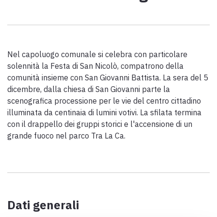
Scarica l'ebook "Ritratti Sottratti" di Enrico Caracciolo e Paolo
Simoncelli, un viaggio in compagnia di viandanti incontrati lungo
la Via Francigena Toscana.
Nel capoluogo comunale si celebra con particolare
keyboard_arrow_up
ITALIANO
solennità la Festa di San Nicolò, compatrono della
comunità insieme con San Giovanni Battista. La sera del 5
dicembre, dalla chiesa di San Giovanni parte la
scenografica processione per le vie del centro cittadino
illuminata da centinaia di lumini votivi. La sfilata termina
con il drappello dei gruppi storici e l'accensione di un
grande fuoco nel parco Tra La Ca.
Dati generali