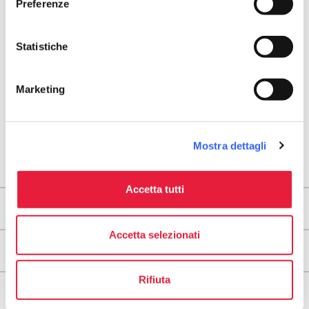
arrow_back
directions
TORNA AI PUNTI D'INTERESSE RELIGIOSO
Preferenze
Indicazioni stradali
Statistiche
Marketing
Mostra dettagli
Accetta tutti
Territori
Accetta selezionati
Tappe
Rifiuta
Info utili