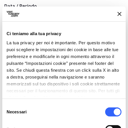
Data / Periodo
5 e 6 dicembre
Indirizzo
Via Borgo, 85, 54028 Villafranca in Lunigiana MS, Italia
Ci teniamo alla tua privacy
Comune
La tua privacy per noi è importante. Per questo motivo
Villafranca in Lunigiana (MS)
puoi scegliere le impostazioni dei cookie in base alle tue
preferenze e modificarle in ogni momento attraverso il
Coordinate GPS
pulsante “Impostazioni cookie” presente nel footer del
44.290993,9.950939
sito. Se chiudi questa finestra con un click sulla X in alto
a destra, proseguirai nella navigazione e saranno
Referente
memorizzati sul tuo dispositivo i soli cookie strettamente
Don Giovanni Barbieri
necessari per il funzionamento di questo sito. Per tutti gli
Telefono
altri tipi di cookie abbiamo bisogno del tuo consenso.
0187 493057
Selezione
Necessari
del
map
Vedi la mappa
consenso