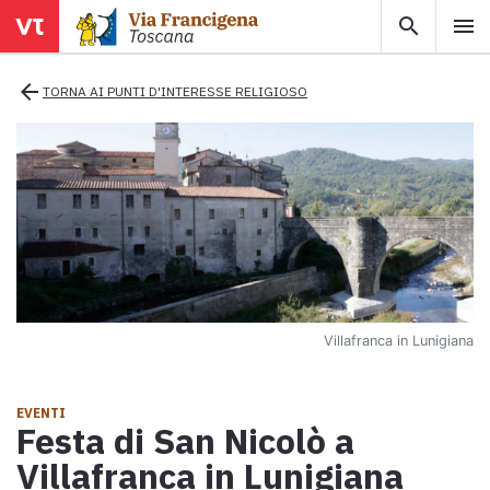
search
menu
menu
close
arrow_back
TORNA AI PUNTI D'INTERESSE RELIGIOSO
Territori
Tappe
Info utili
Villafranca in Lunigiana
Mappa
Esplora la mappa con tutte le tappe della Via Francigena in
EVENTI
Toscana.
Festa di San Nicolò a
Ebook
Villafranca in Lunigiana