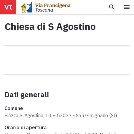
search
menu
menu
close
Chiesa di S Agostino
Territori
Tappe
Info utili
Dati generali
Mappa
Comune
Esplora la mappa con tutte le tappe della Via Francigena in
Toscana.
Piazza S. Agostino, 10 – 53037 - San Gimignano (SI)
Ebook
Orario di apertura