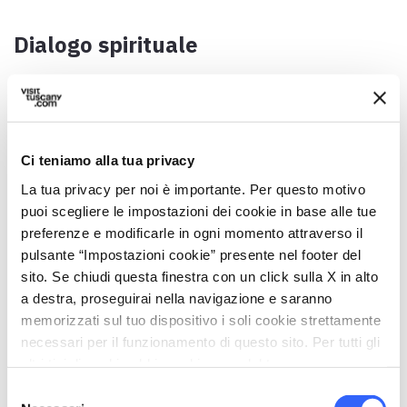
Dialogo spirituale
Referente
Frati del monastero
Indirizzo
Ci teniamo alla tua privacy
Piazza S. Agostino, 10 – 53037 - San Gimignano (SI)
La tua privacy per noi è importante. Per questo motivo
Telefono
puoi scegliere le impostazioni dei cookie in base alle tue
Tel 0577 907012
preferenze e modificarle in ogni momento attraverso il
pulsante “Impostazioni cookie” presente nel footer del
Accessibilità ai disabili
sito. Se chiudi questa finestra con un click sulla X in alto
si
a destra, proseguirai nella navigazione e saranno
memorizzati sul tuo dispositivo i soli cookie strettamente
necessari per il funzionamento di questo sito. Per tutti gli
altri tipi di cookie abbiamo bisogno del tuo consenso.
Selezione