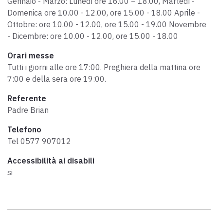
Gennaio - Marzo: Lunedì ore 16.00 – 18.00, Martedì -
Scarica l'ebook "Ritratti Sottratti" di Enrico Caracciolo e Paolo
Domenica ore 10.00 - 12.00, ore 15.00 - 18.00 Aprile -
Simoncelli, un viaggio in compagnia di viandanti incontrati lungo
Ottobre: ore 10.00 - 12.00, ore 15.00 - 19.00 Novembre
la Via Francigena Toscana.
- Dicembre: ore 10.00 - 12.00, ore 15.00 - 18.00
Orari messe
keyboard_arrow_up
ITALIANO
Tutti i giorni alle ore 17:00. Preghiera della mattina ore
7:00 e della sera ore 19:00.
Referente
Padre Brian
Telefono
Tel 0577 907012
Accessibilità ai disabili
si