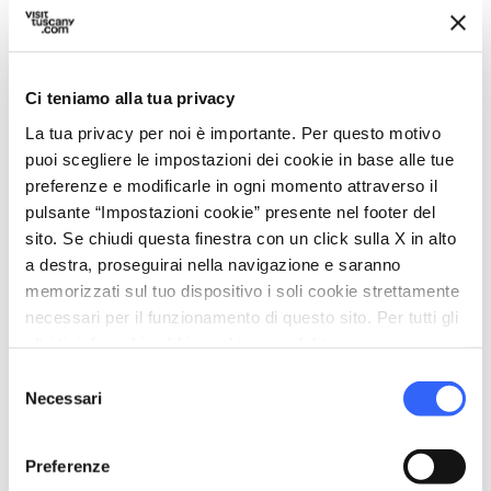
Coordinate GPS
43.844251,10.502831
Ci teniamo alla tua privacy
Referente
Samantha Cesaretti
La tua privacy per noi è importante. Per questo motivo
puoi scegliere le impostazioni dei cookie in base alle tue
Telefono
preferenze e modificarle in ogni momento attraverso il
0583 409546 (interno 2)
pulsante “Impostazioni cookie” presente nel footer del
sito. Se chiudi questa finestra con un click sulla X in alto
Sito Web
a destra, proseguirai nella navigazione e saranno
misericordialucca.org
memorizzati sul tuo dispositivo i soli cookie strettamente
Accessibilità ai disabili
necessari per il funzionamento di questo sito. Per tutti gli
No
altri tipi di cookie abbiamo bisogno del tuo consenso.
Selezione
map
Vedi la mappa
Necessari
del
consenso
arrow_back
directions
TORNA AI PUNTI D'INTERESSE RELIGIOSO
Indicazioni stradali
Preferenze