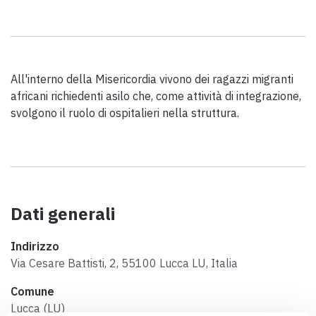
Scarica l'ebook "Ritratti Sottratti" di Enrico Caracciolo e Paolo
Simoncelli, un viaggio in compagnia di viandanti incontrati lungo
la Via Francigena Toscana.
All'interno della Misericordia vivono dei ragazzi migranti
keyboard_arrow_up
ITALIANO
africani richiedenti asilo che, come attività di integrazione,
svolgono il ruolo di ospitalieri nella struttura.
Dati generali
Indirizzo
Via Cesare Battisti, 2, 55100 Lucca LU, Italia
Comune
Lucca (LU)