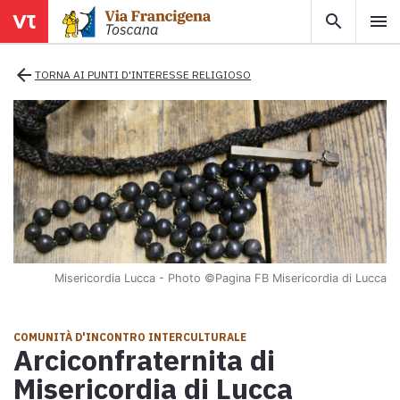
search
menu
menu
close
arrow_back
TORNA AI PUNTI D'INTERESSE RELIGIOSO
Territori
Tappe
Info utili
Misericordia Lucca - Photo
©Pagina FB Misericordia di Lucca
Mappa
Esplora la mappa con tutte le tappe della Via Francigena in
COMUNITÀ D'INCONTRO INTERCULTURALE
Toscana.
Arciconfraternita di
Ebook
Misericordia di Lucca