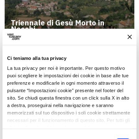
Triennale di Gesù Morto in
Nocchi
Ci teniamo alla tua privacy
La tua privacy per noi è importante. Per questo motivo
puoi scegliere le impostazioni dei cookie in base alle tue
preferenze e modificarle in ogni momento attraverso il
pulsante “Impostazioni cookie” presente nel footer del
sito. Se chiudi questa finestra con un click sulla X in alto
a destra, proseguirai nella navigazione e saranno
memorizzati sul tuo dispositivo i soli cookie strettamente
necessari per il funzionamento di questo sito. Per tutti gli
Festa della Madonna delle
altri tipi di cookie abbiamo bisogno del tuo consenso.
Grazie in Nocchi
Selezione