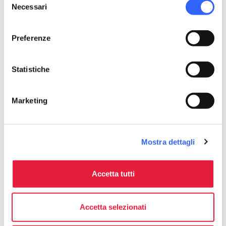
Necessari
del
consenso
Preferenze
Statistiche
Marketing
Mostra dettagli
Festa di San Pietro in Nocchi
Accetta tutti
Accetta selezionati