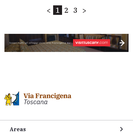
<
1
2
3
>
Scopri tutti gli alloggi vicini alla Francigena su:
Areas