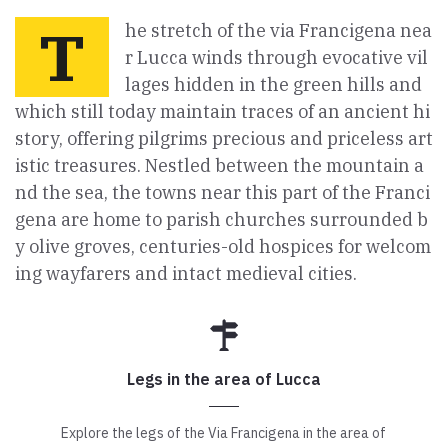
Paolo Simoncelli, a journey in the company of wayfarers met
T
he stretch of the via Francigena nea
along the Tuscan Via Francigena.
r Lucca winds through evocative vil
lages hidden in the green hills and
which still today maintain traces of an ancient hi
keyboard_arrow_up
ENGLISH
story, offering pilgrims precious and priceless art
istic treasures. Nestled between the mountain a
nd the sea, the towns near this part of the Franci
gena are home to parish churches surrounded b
y olive groves, centuries-old hospices for welcom
ing wayfarers and intact medieval cities.
Legs in the area of Lucca
Explore the legs of the Via Francigena in the area of