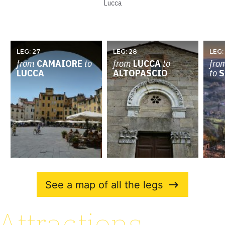
Lucca
LEG: 27
LEG: 28
LEG:
from
CAMAIORE
to
from
LUCCA
to
fro
LUCCA
ALTOPASCIO
to
S
See a map of all the legs
keyboard_backspace
Attractions