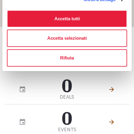
Accetta tutti
Accetta selezionati
In this area
Rifiuta
0
event
arrow_forward
DEALS
0
event
arrow_forward
EVENTS