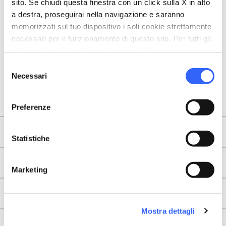
sito. Se chiudi questa finestra con un click sulla X in alto
a destra, proseguirai nella navigazione e saranno
memorizzati sul tuo dispositivo i soli cookie strettamente
necessari per il funzionamento di questo sito. Per tutti gli
altri tipi di cookie abbiamo bisogno del tuo consenso.
Selezione
Necessari
del
consenso
Preferenze
Areas
Statistiche
Legs
Marketing
Useful information
Mostra dettagli
About