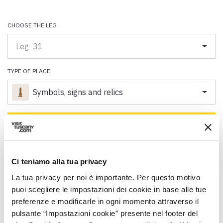
Paolo Simoncelli, a journey in the company of wayfarers met
along the Tuscan Via Francigena.
CHOOSE THE LEG
Leg 31
keyboard_arrow_up
ENGLISH
TYPE OF PLACE
Symbols, signs and relics
map
See map
Ci teniamo alla tua privacy
La tua privacy per noi è importante. Per questo motivo
puoi scegliere le impostazioni dei cookie in base alle tue
preferenze e modificarle in ogni momento attraverso il
Scopri tutti gli alloggi vicini alla Francigena su:
pulsante “Impostazioni cookie” presente nel footer del