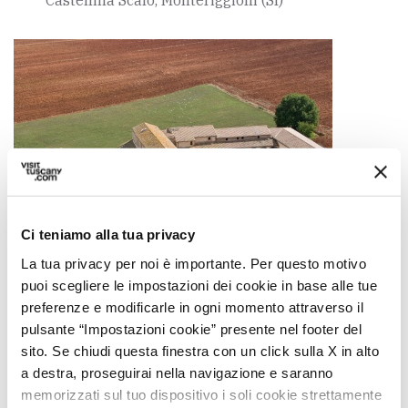
Castellina Scalo, Monteriggioni (SI)
Ci teniamo alla tua privacy
PILGRIMS' ACCOMMODATION WITH DONATION
La tua privacy per noi è importante. Per questo motivo
puoi scegliere le impostazioni dei cookie in base alle tue
Ospitale dei Santi Cirino e
preferenze e modificarle in ogni momento attraverso il
Giacomo
pulsante “Impostazioni cookie” presente nel footer del
Abbadia a Isola, Monteriggioni (SI)
sito. Se chiudi questa finestra con un click sulla X in alto
a destra, proseguirai nella navigazione e saranno
memorizzati sul tuo dispositivo i soli cookie strettamente