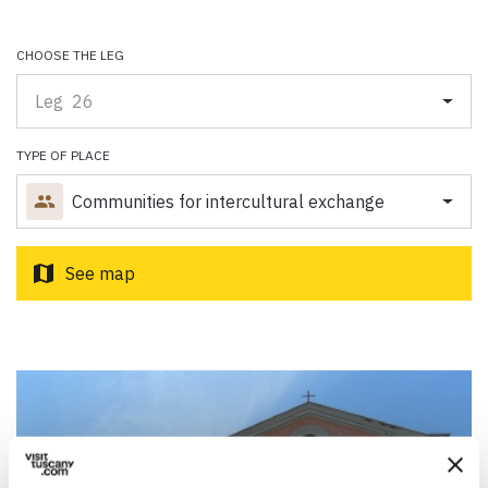
Paolo Simoncelli, a journey in the company of wayfarers met
along the Tuscan Via Francigena.
CHOOSE THE LEG
Leg 26
keyboard_arrow_up
ENGLISH
TYPE OF PLACE
Communities for intercultural exchange
map
See map