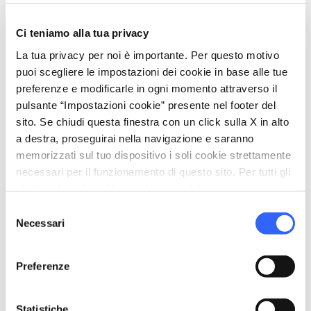
Ci teniamo alla tua privacy
La tua privacy per noi è importante. Per questo motivo
puoi scegliere le impostazioni dei cookie in base alle tue
preferenze e modificarle in ogni momento attraverso il
pulsante “Impostazioni cookie” presente nel footer del
Borgo del Ponte Parish Church
sito. Se chiudi questa finestra con un click sulla X in alto
a destra, proseguirai nella navigazione e saranno
memorizzati sul tuo dispositivo i soli cookie strettamente
necessari per il funzionamento di questo sito. Per tutti gli
altri tipi di cookie abbiamo bisogno del tuo consenso.
Selezione
Scopri tutti gli alloggi vicini alla Francigena su:
Necessari
del
consenso
Preferenze
Statistiche