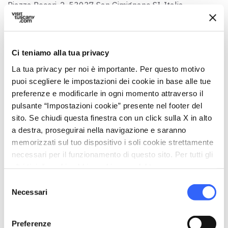
Piazza Pecori, 2, 53037 San Gimignano SI, Italia
Municipality
San Gimignano (SI)
Ci teniamo alla tua privacy
GPS coordinates
La tua privacy per noi è importante. Per questo motivo
43.467605,11.042519
puoi scegliere le impostazioni dei cookie in base alle tue
Contact person
preferenze e modificarle in ogni momento attraverso il
Comitato Feste Patronali
pulsante “Impostazioni cookie” presente nel footer del
sito. Se chiudi questa finestra con un click sulla X in alto
Telephone
a destra, proseguirai nella navigazione e saranno
0577 940316
memorizzati sul tuo dispositivo i soli cookie strettamente
necessari per il funzionamento di questo sito. Per tutti gli
Website
altri tipi di cookie abbiamo bisogno del tuo consenso.
arcidiocesi.siena.it
Selezione
map
See the map
Necessari
del
consenso
arrow_back
directions
RETURN TO POINTS OF RELIGIOUS INTEREST
Get directions
Preferenze