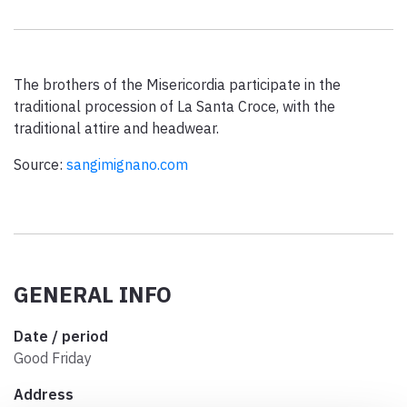
Paolo Simoncelli, a journey in the company of wayfarers met
along the Tuscan Via Francigena.
The brothers of the Misericordia participate in the
keyboard_arrow_up
traditional procession of La Santa Croce, with the
ENGLISH
traditional attire and headwear.
Source:
sangimignano.com
GENERAL INFO
Date / period
Good Friday
Address