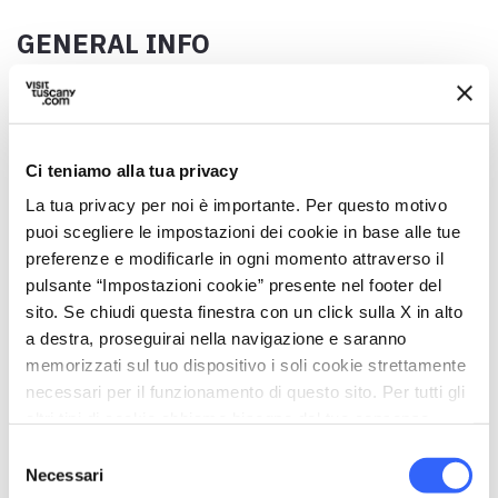
GENERAL INFO
Address
Via Badia, 24, 55041 Camaiore LU, Italia
Municipality
Ci teniamo alla tua privacy
Camaiore (LU)
La tua privacy per noi è importante. Per questo motivo
puoi scegliere le impostazioni dei cookie in base alle tue
GPS coordinates
preferenze e modificarle in ogni momento attraverso il
43.938703,10.310146
pulsante “Impostazioni cookie” presente nel footer del
Contact person
sito. Se chiudi questa finestra con un click sulla X in alto
Don Silvio Righi
a destra, proseguirai nella navigazione e saranno
memorizzati sul tuo dispositivo i soli cookie strettamente
Telephone
necessari per il funzionamento di questo sito. Per tutti gli
0584 989210
altri tipi di cookie abbiamo bisogno del tuo consenso.
Website
Selezione
Necessari
Pagina FB Chiesa in Camaiore
del