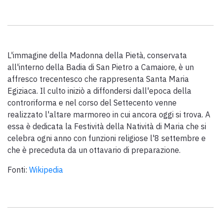
Paolo Simoncelli, a journey in the company of wayfarers met
along the Tuscan Via Francigena.
L'immagine della Madonna della Pietà, conservata
keyboard_arrow_up
ENGLISH
all'interno della Badia di San Pietro a Camaiore, è un
affresco trecentesco che rappresenta Santa Maria
Egiziaca. Il culto iniziò a diffondersi dall'epoca della
controriforma e nel corso del Settecento venne
realizzato l'altare marmoreo in cui ancora oggi si trova. A
essa è dedicata la Festività della Natività di Maria che si
celebra ogni anno con funzioni religiose l'8 settembre e
che è preceduta da un ottavario di preparazione.
Fonti:
Wikipedia