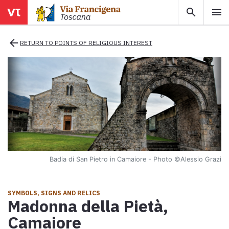
search
menu
menu
close
arrow_back
RETURN TO POINTS OF RELIGIOUS INTEREST
Areas
Legs
Info
Badia di San Pietro in Camaiore - Photo ©Alessio Grazi
Map
Explore the map with all the legs of the Tuscan Via Francigena.
SYMBOLS, SIGNS AND RELICS
Madonna della Pietà,
E-book
Camaiore
Download the e-book Ritratti Sottrati by Enrico Caracciolo and