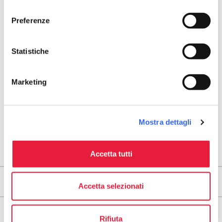
consenso
map
See the map
Preferenze
arrow_back
directions
RETURN TO POINTS OF RELIGIOUS INTEREST
Get directions
Statistiche
Marketing
Mostra dettagli
Accetta tutti
Areas
Accetta selezionati
Legs
Rifiuta