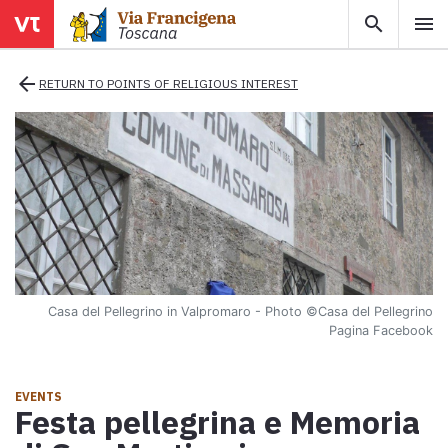
search
menu
menu
close
arrow_back
RETURN TO POINTS OF RELIGIOUS INTEREST
Areas
Legs
Info
Casa del Pellegrino in Valpromaro - Photo
©Casa del Pellegrino
Map
Pagina Facebook
Explore the map with all the legs of the Tuscan Via Francigena.
E-book
EVENTS
Festa pellegrina e Memoria
Download the e-book Ritratti Sottrati by Enrico Caracciolo and