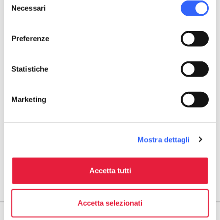
Necessari
del
Website
consenso
facebook.com/comitatopaesano.valpromaro
Preferenze
map
See the map
arrow_back
Statistiche
directions
RETURN TO POINTS OF RELIGIOUS INTEREST
Get directions
Marketing
Mostra dettagli
Accetta tutti
Accetta selezionati
Areas