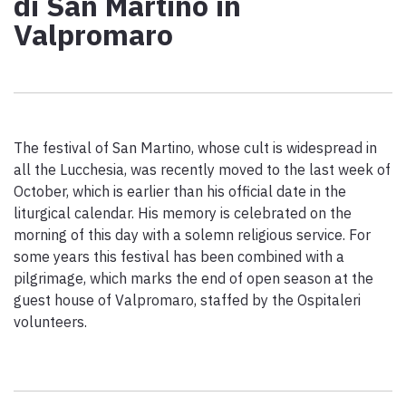
di San Martino in
Paolo Simoncelli, a journey in the company of wayfarers met
Valpromaro
along the Tuscan Via Francigena.
keyboard_arrow_up
ENGLISH
The festival of San Martino, whose cult is widespread in
all the Lucchesia, was recently moved to the last week of
October, which is earlier than his official date in the
liturgical calendar. His memory is celebrated on the
morning of this day with a solemn religious service. For
some years this festival has been combined with a
pilgrimage, which marks the end of open season at the
guest house of Valpromaro, staffed by the Ospitaleri
volunteers.