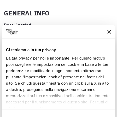
GENERAL INFO
Date / period
Final Sunday of October
Address
SP1, 9, 55054 Valpromaro LU, Italia
Ci teniamo alla tua privacy
La tua privacy per noi è importante. Per questo motivo
Municipality
puoi scegliere le impostazioni dei cookie in base alle tue
Camaiore (LU)
preferenze e modificarle in ogni momento attraverso il
GPS coordinates
pulsante “Impostazioni cookie” presente nel footer del
43.90115,10.378962
sito. Se chiudi questa finestra con un click sulla X in alto
a destra, proseguirai nella navigazione e saranno
Contact person
memorizzati sul tuo dispositivo i soli cookie strettamente
Comitato Paesano di Valpromaro
necessari per il funzionamento di questo sito. Per tutti gli
altri tipi di cookie abbiamo bisogno del tuo consenso.
Telephone
0584 956028
Selezione