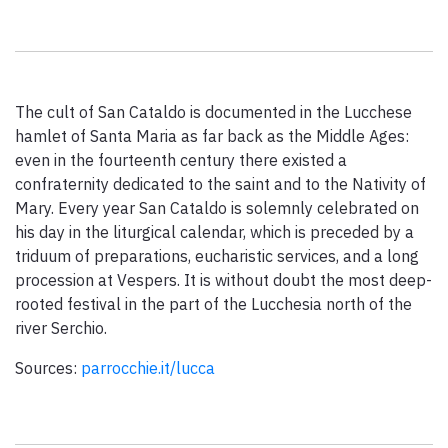
Paolo Simoncelli, a journey in the company of wayfarers met
along the Tuscan Via Francigena.
The cult of San Cataldo is documented in the Lucchese
keyboard_arrow_up
ENGLISH
hamlet of Santa Maria as far back as the Middle Ages:
even in the fourteenth century there existed a
confraternity dedicated to the saint and to the Nativity of
Mary. Every year San Cataldo is solemnly celebrated on
his day in the liturgical calendar, which is preceded by a
triduum of preparations, eucharistic services, and a long
procession at Vespers. It is without doubt the most deep-
rooted festival in the part of the Lucchesia north of the
river Serchio.
Sources:
parrocchie.it/lucca