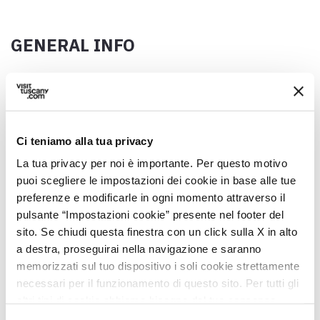
GENERAL INFO
Date / period
10 May
Address
Via Della Chiesa, 55100 Lucca LU, Italia
Ci teniamo alla tua privacy
La tua privacy per noi è importante. Per questo motivo
Municipality
puoi scegliere le impostazioni dei cookie in base alle tue
Lucca (LU)
preferenze e modificarle in ogni momento attraverso il
GPS coordinates
pulsante “Impostazioni cookie” presente nel footer del
43.849842,10.437074
sito. Se chiudi questa finestra con un click sulla X in alto
a destra, proseguirai nella navigazione e saranno
Contact person
memorizzati sul tuo dispositivo i soli cookie strettamente
Mons. Pierluigi D’Antraccoli
necessari per il funzionamento di questo sito. Per tutti gli
altri tipi di cookie abbiamo bisogno del tuo consenso.
Telephone