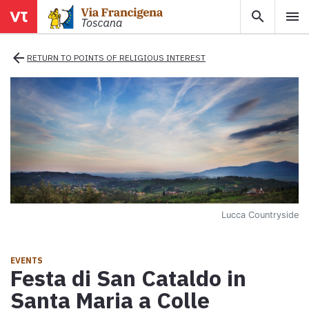
search
menu
menu
close
arrow_back
RETURN TO POINTS OF RELIGIOUS INTEREST
Areas
Legs
Info
Lucca Countryside
Map
Explore the map with all the legs of the Tuscan Via Francigena.
EVENTS
Festa di San Cataldo in
E-book
Santa Maria a Colle
Download the e-book Ritratti Sottrati by Enrico Caracciolo and