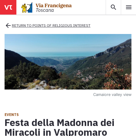
search
menu
menu
close
arrow_back
RETURN TO POINTS OF RELIGIOUS INTEREST
Areas
Legs
Info
Camaiore valley view
Map
Explore the map with all the legs of the Tuscan Via Francigena.
EVENTS
Festa della Madonna dei
E-book
Miracoli in Valpromaro
Download the e-book Ritratti Sottrati by Enrico Caracciolo and