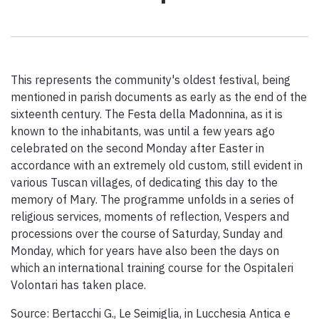
Paolo Simoncelli, a journey in the company of wayfarers met
along the Tuscan Via Francigena.
This represents the community's oldest festival, being
keyboard_arrow_up
ENGLISH
mentioned in parish documents as early as the end of the
sixteenth century. The Festa della Madonnina, as it is
known to the inhabitants, was until a few years ago
celebrated on the second Monday after Easter in
accordance with an extremely old custom, still evident in
various Tuscan villages, of dedicating this day to the
memory of Mary. The programme unfolds in a series of
religious services, moments of reflection, Vespers and
processions over the course of Saturday, Sunday and
Monday, which for years have also been the days on
which an international training course for the Ospitaleri
Volontari has taken place.
Source: Bertacchi G., Le Seimiglia, in Lucchesia Antica e