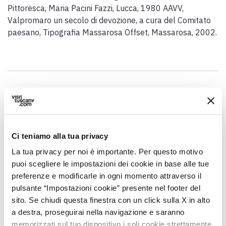
Pittoresca, Maria Pacini Fazzi, Lucca, 1980 AAVV,
Valpromaro un secolo di devozione, a cura del Comitato
paesano, Tipografia Massarosa Offset, Massarosa, 2002.
GENERAL INFO
Date / period
Ci teniamo alla tua privacy
First Sunday and second Monday after Easter
La tua privacy per noi è importante. Per questo motivo
Address
puoi scegliere le impostazioni dei cookie in base alle tue
SP1, 9, 55054 Valpromaro LU, Italia
preferenze e modificarle in ogni momento attraverso il
pulsante “Impostazioni cookie” presente nel footer del
Municipality
sito. Se chiudi questa finestra con un click sulla X in alto
Camaiore (LU)
a destra, proseguirai nella navigazione e saranno
GPS coordinates
memorizzati sul tuo dispositivo i soli cookie strettamente