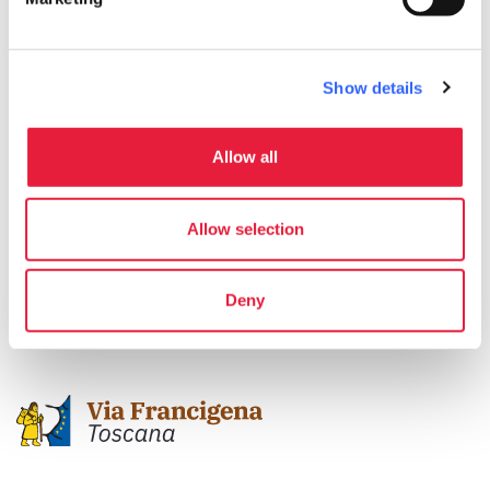
Show details
<
1
2
>
Allow all
Scopri tutti gli alloggi vicini alla Francigena su:
Allow selection
Deny