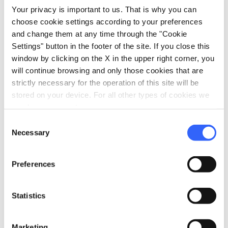
Your privacy is important to us. That is why you can
choose cookie settings according to your preferences
Festa di San Caprasio ad Aulla
and change them at any time through the "Cookie
Settings" button in the footer of the site. If you close this
window by clicking on the X in the upper right corner, you
will continue browsing and only those cookies that are
strictly necessary for the operation of this site will be
stored on your device. For all other types of cookies we
need your consent.
Consent
Necessary
Selection
Preferences
Statistics
Festa di San Severo ad Aulla
Marketing