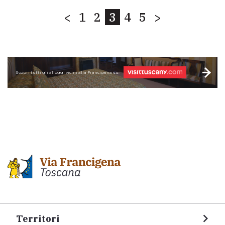
<
1
2
3
4
5
>
Scopri tutti gli alloggi vicini alla Francigena su:
Territori