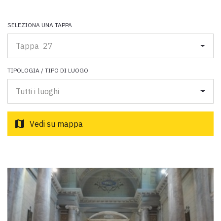
Scarica l'ebook "Ritratti Sottratti" di Enrico Caracciolo e Paolo
Simoncelli, un viaggio in compagnia di viandanti incontrati lungo
la Via Francigena Toscana.
SELEZIONA UNA TAPPA
Tappa 27
keyboard_arrow_up
ITALIANO
TIPOLOGIA / TIPO DI LUOGO
Tutti i luoghi
map
Vedi su mappa