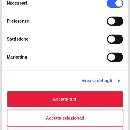
Necessari
del
consenso
Preferenze
Statistiche
Marketing
Mostra dettagli
Festa pellegrina e Memoria di
San Martino a Valpromaro
Accetta tutti
Accetta selezionati