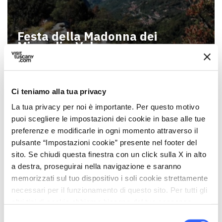
Festa della Madonna dei
Miracoli a Valpromaro
Ci teniamo alla tua privacy
La tua privacy per noi è importante. Per questo motivo
puoi scegliere le impostazioni dei cookie in base alle tue
preferenze e modificarle in ogni momento attraverso il
pulsante “Impostazioni cookie” presente nel footer del
sito. Se chiudi questa finestra con un click sulla X in alto
a destra, proseguirai nella navigazione e saranno
memorizzati sul tuo dispositivo i soli cookie strettamente
necessari per il funzionamento di questo sito. Per tutti gli
altri tipi di cookie abbiamo bisogno del tuo consenso.
Festa della Madonnina del
Canale
Selezione