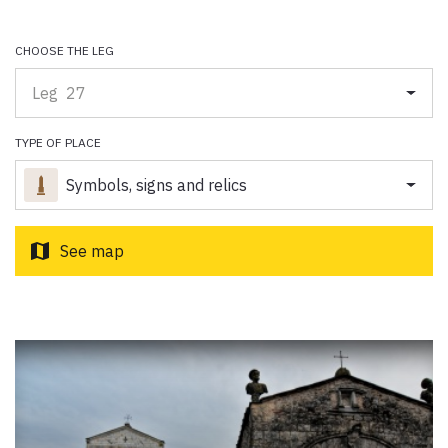
Paolo Simoncelli, a journey in the company of wayfarers met
along the Tuscan Via Francigena.
CHOOSE THE LEG
Leg 27
keyboard_arrow_up
ENGLISH
TYPE OF PLACE
Symbols, signs and relics
map
See map