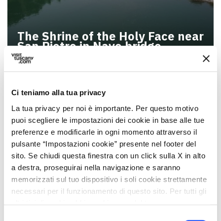
The Shrine of the Holy Face near
San Pietro in Nave bridge
Ci teniamo alla tua privacy
La tua privacy per noi è importante. Per questo motivo
puoi scegliere le impostazioni dei cookie in base alle tue
preferenze e modificarle in ogni momento attraverso il
pulsante “Impostazioni cookie” presente nel footer del
sito. Se chiudi questa finestra con un click sulla X in alto
a destra, proseguirai nella navigazione e saranno
memorizzati sul tuo dispositivo i soli cookie strettamente
necessari per il funzionamento di questo sito. Per tutti gli
altri tipi di cookie abbiamo bisogno del tuo consenso.
The Bishop San Paolino, Lucca
Selezione