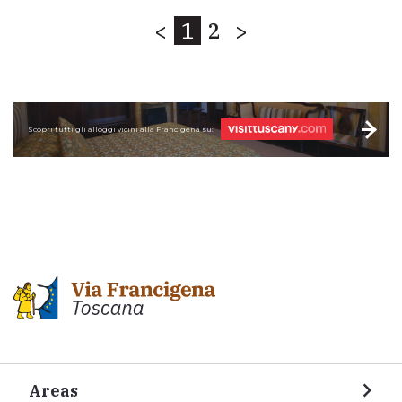
<
1
2
>
Scopri tutti gli alloggi vicini alla Francigena su:
Areas