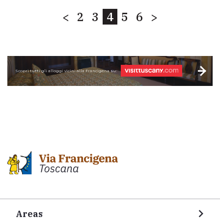
<
2
3
4
5
6
>
Scopri tutti gli alloggi vicini alla Francigena su:
Areas