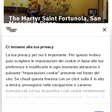
The Martyr Saint Fortunola, San
Macario in Piano
Ci teniamo alla tua privacy
La tua privacy per noi è importante. Per questo motivo
puoi scegliere le impostazioni dei cookie in base alle tue
preferenze e modificarle in ogni momento attraverso il
pulsante “Impostazioni cookie” presente nel footer del
sito. Se chiudi questa finestra con un click sulla X in alto
a destra, proseguirai nella navigazione e saranno
memorizzati sul tuo dispositivo i soli cookie strettamente
necessari per il funzionamento di questo sito. Per tutti gli
The Shrine of the Holy Face near
altri tipi di cookie abbiamo bisogno del tuo consenso.
San Pietro in Nave bridge
Selezione