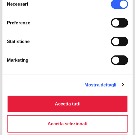
Necessari
del
consenso
Preferenze
Statistiche
Marketing
Mostra dettagli
The Bishop San Paolino, Lucca
Accetta tutti
Accetta selezionati