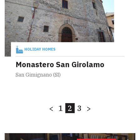
HOLIDAY HOMES
Monastero San Girolamo
San Gimignano (SI)
<
1
2
3
>