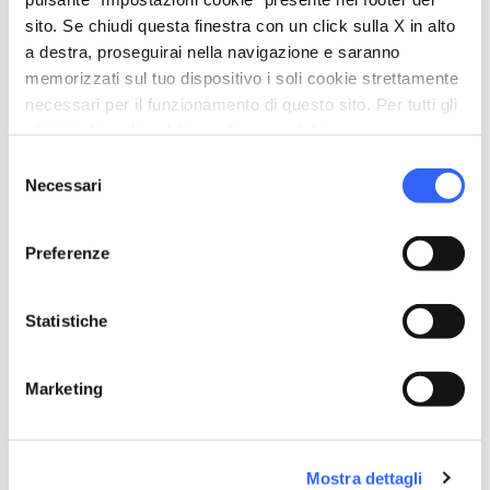
sito. Se chiudi questa finestra con un click sulla X in alto
a destra, proseguirai nella navigazione e saranno
memorizzati sul tuo dispositivo i soli cookie strettamente
necessari per il funzionamento di questo sito. Per tutti gli
PILGRIMS' ACCOMMODATION WITH DONATION
altri tipi di cookie abbiamo bisogno del tuo consenso.
Comunità Santa Regina
Selezione
Necessari
del
Siena
consenso
Preferenze
Statistiche
Marketing
Mostra dettagli